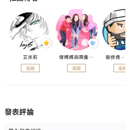
點滴
艾米莉
儍媽媽與兩隻小魔怪之家
追蹤
追蹤
追蹤
發表評論