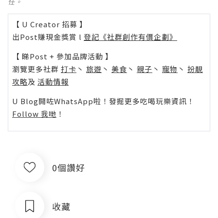
任。
【 U Creator 招募 】
出Post賺現金獎賞 l
登記《社群創作有價企劃》
【 睇Post + 參加品牌活動 】
瀏覽更多社群
打卡
丶
旅遊
丶
美食
丶
親子
丶
寵物
丶
扮靚
攻略
及
活動情報
U Blog開咗WhatsApp啦！發掘更多吃喝玩樂資訊！
Follow 我哋
！
0個讚好
收藏