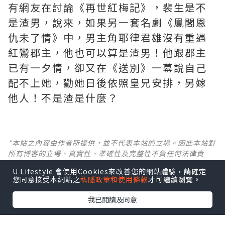
有網友在討論《再世紅梅記》，裴生是不
是渣男，說來，如果另一套名劇《鳯閣恩
仇未了情》中，男主角耶律君雄沒有重遇
紅鸞郡主，他也可以算是渣男！他跟郡主
已有一夕情，卻又在《送別》一幕說自己
配不上她，勸她日後依照皇兄安排，另嫁
他人！不是渣是什麼？ ​​​
*本站之內容由作者所提供，並不代表本站的立場。因此本站對
所有博客的立場、真實性、準確性及完整性不負任何法律責
任。
U Lifestyle 會使用Cookies來改善您的網站體驗，請確定
您同意接受本網站之
私隱政策和使用條款
才可繼續瀏覽。
【 U Creator 招募 】
我已閱讀及同意
出Post賺現金獎賞 l
登記《社群創作有價企劃》
【 睇Post + 參加品牌活動 】