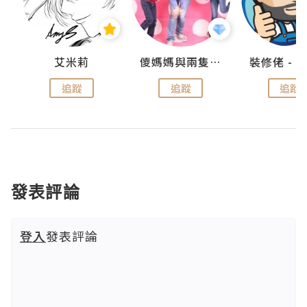
點滴
艾米莉
儍媽媽與兩隻小魔怪之家
追蹤
追蹤
追蹤
發表評論
登入
發表評論