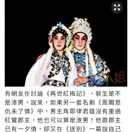
有網友在討論《再世紅梅記》，裴生是不
是渣男，說來，如果另一套名劇《鳯閣恩
仇未了情》中，男主角耶律君雄沒有重遇
紅鸞郡主，他也可以算是渣男！他跟郡主
已有一夕情，卻又在《送別》一幕說自己