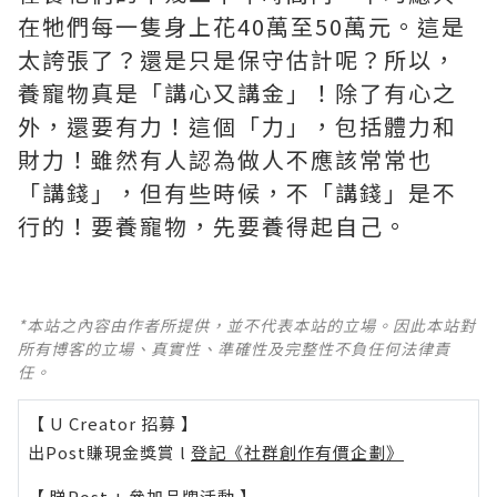
在牠們每一隻身上花40萬至50萬元。這是
太誇張了？還是只是保守估計呢？所以，
養寵物真是「講心又講金」！除了有心之
外，還要有力！這個「力」，包括體力和
財力！雖然有人認為做人不應該常常也
「講錢」，但有些時候，不「講錢」是不
行的！要養寵物，先要養得起自己。
*本站之內容由作者所提供，並不代表本站的立場。因此本站對
所有博客的立場、真實性、準確性及完整性不負任何法律責
任。
【 U Creator 招募 】
出Post賺現金獎賞 l
登記《社群創作有價企劃》
【 睇Post + 參加品牌活動 】