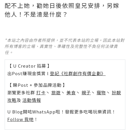
配不上她，勸她日後依照皇兄安排，另嫁
他人！不是渣是什麼？ ​​​
*本站之內容由作者所提供，並不代表本站的立場。因此本站對
所有博客的立場、真實性、準確性及完整性不負任何法律責
任。
【 U Creator 招募 】
出Post賺現金獎賞 l
登記《社群創作有價企劃》
【 睇Post + 參加品牌活動 】
瀏覽更多社群
打卡
丶
旅遊
丶
美食
丶
親子
丶
寵物
丶
扮靚
攻略
及
活動情報
U Blog開咗WhatsApp啦！發掘更多吃喝玩樂資訊！
Follow 我哋
！