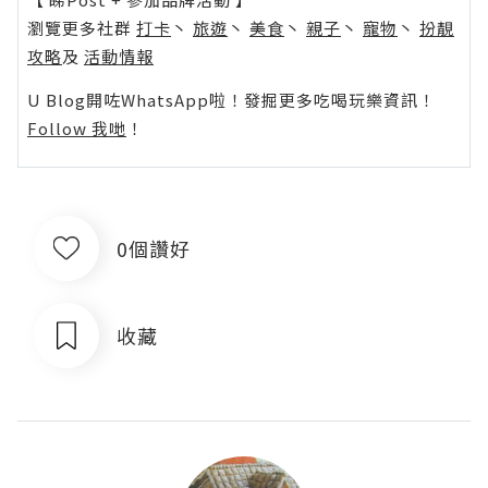
瀏覽更多社群
打卡
丶
旅遊
丶
美食
丶
親子
丶
寵物
丶
扮靚
攻略
及
活動情報
U Blog開咗WhatsApp啦！發掘更多吃喝玩樂資訊！
Follow 我哋
！
0個讚好
收藏