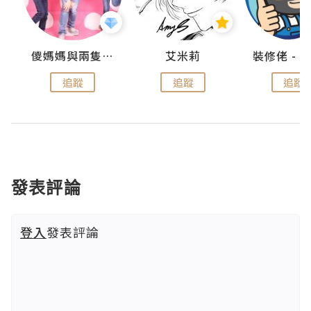
點滴
儍媽媽與兩隻小魔怪之家
艾米莉
追蹤
追蹤
追蹤
發表評論
登入
發表評論