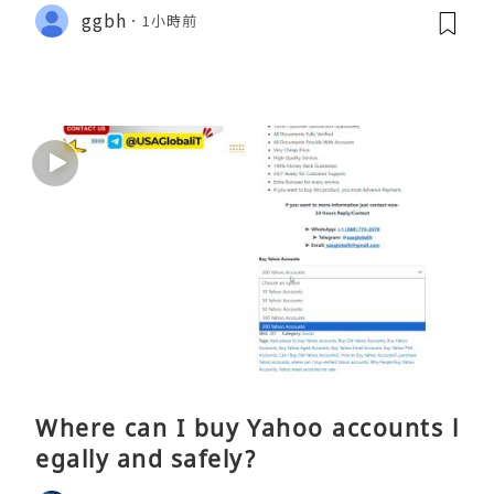
ggbh
1小時前
Where can I buy Yahoo accounts l
egally and safely?