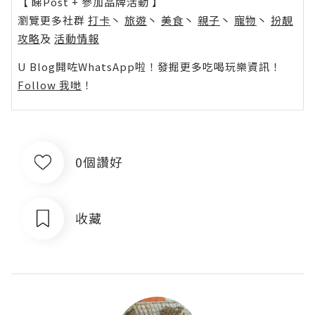
【 睇Post + 參加品牌活動 】
瀏覽更多社群
打卡
丶
旅遊
丶
美食
丶
親子
丶
寵物
丶
扮靚
攻略
及
活動情報
U Blog開咗WhatsApp啦！發掘更多吃喝玩樂資訊！
Follow 我哋
！
0個讚好
收藏