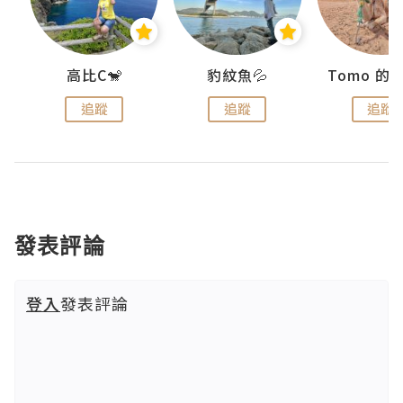
)
高比C🐒
豹紋魚💦
追蹤
追蹤
追蹤
發表評論
登入
發表評論