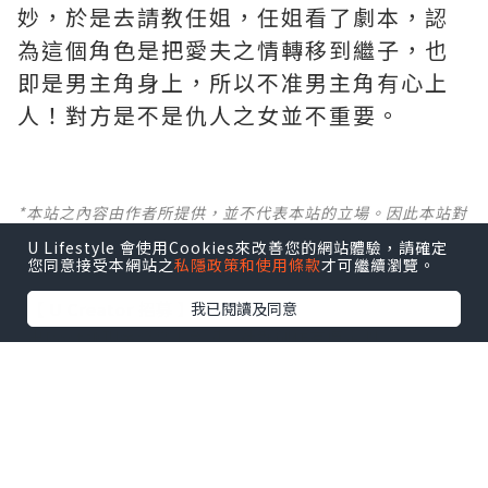
妙，於是去請教任姐，任姐看了劇本，認
為這個角色是把愛夫之情轉移到繼子，也
即是男主角身上，所以不准男主角有心上
人！對方是不是仇人之女並不重要。
*本站之內容由作者所提供，並不代表本站的立場。因此本站對
所有博客的立場、真實性、準確性及完整性不負任何法律責
U Lifestyle 會使用Cookies來改善您的網站體驗，請確定
任。
您同意接受本網站之
私隱政策和使用條款
才可繼續瀏覽。
【 U Creator 招募 】
我已閱讀及同意
出Post賺現金獎賞 l
登記《社群創作有價企劃》
【 睇Post + 參加品牌活動 】
瀏覽更多社群
打卡
丶
旅遊
丶
美食
丶
親子
丶
寵物
丶
扮靚
攻略
及
活動情報
U Blog開咗WhatsApp啦！發掘更多吃喝玩樂資訊！