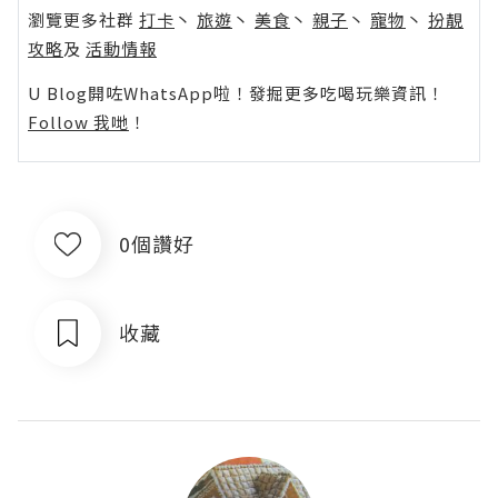
瀏覽更多社群
打卡
丶
旅遊
丶
美食
丶
親子
丶
寵物
丶
扮靚
攻略
及
活動情報
U Blog開咗WhatsApp啦！發掘更多吃喝玩樂資訊！
Follow 我哋
！
0個讚好
收藏