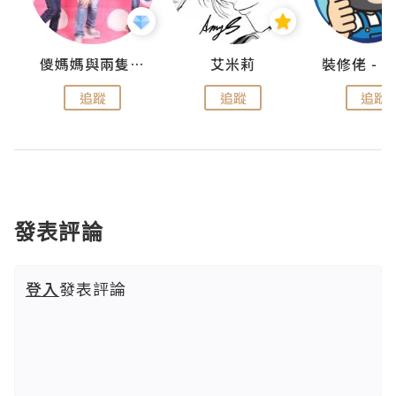
點滴
儍媽媽與兩隻小魔怪之家
艾米莉
追蹤
追蹤
追蹤
發表評論
登入
發表評論