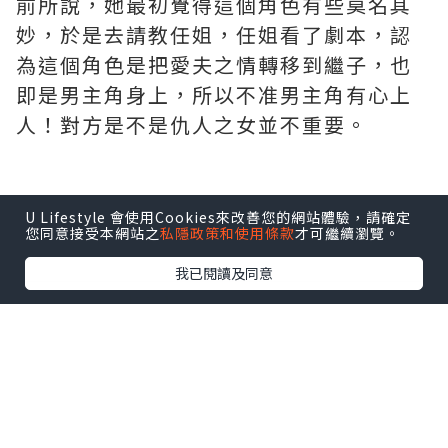
前所說，她最初覺得這個角色有些莫名其
妙，於是去請教任姐，任姐看了劇本，認
為這個角色是把愛夫之情轉移到繼子，也
即是男主角身上，所以不准男主角有心上
人！對方是不是仇人之女並不重要。
*本站之內容由作者所提供，並不代表本站的立場。因此本站對
U Lifestyle 會使用Cookies來改善您的網站體驗，請確定
您同意接受本網站之
私隱政策和使用條款
才可繼續瀏覽。
所有博客的立場、真實性、準確性及完整性不負任何法律責
任。
我已閱讀及同意
【 U Creator 招募 】
出Post賺現金獎賞 l
登記《社群創作有價企劃》
【 睇Post + 參加品牌活動 】
瀏覽更多社群
打卡
丶
旅遊
丶
美食
丶
親子
丶
寵物
丶
扮靚
攻略
及
活動情報