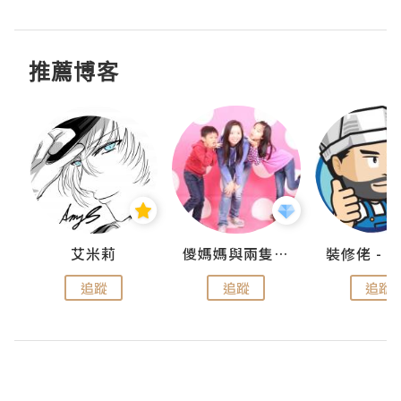
推薦博客
點滴
艾米莉
儍媽媽與兩隻小魔怪之家
追蹤
追蹤
追蹤