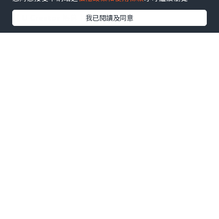
【 U Creator 招募 】
我已閱讀及同意
出Post賺現金獎賞 l
登記《社群創作有價企劃》
【 睇Post + 參加品牌活動 】
瀏覽更多社群
打卡
丶
旅遊
丶
美食
丶
親子
丶
寵物
丶
扮靚
攻略
及
活動情報
U Blog開咗WhatsApp啦！發掘更多吃喝玩樂資訊！
Follow 我哋
！
0個讚好
收藏