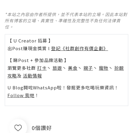
*本站之內容由作者所提供，並不代表本站的立場。因此本站對
所有博客的立場、真實性、準確性及完整性不負任何法律責
任。
【 U Creator 招募 】
出Post賺現金獎賞 l
登記《社群創作有價企劃》
【 睇Post + 參加品牌活動 】
瀏覽更多社群
打卡
丶
旅遊
丶
美食
丶
親子
丶
寵物
丶
扮靚
攻略
及
活動情報
U Blog開咗WhatsApp啦！發掘更多吃喝玩樂資訊！
Follow 我哋
！
0個讚好