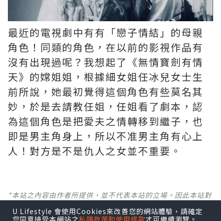
最近的電視劇中有有「戀子情結」的母親
角色！同類的角色，在以前的影視作品有
沒有出現過呢？我想起了《無情寶劍有情
天》的嫦姐姐，根據細女姐任冰兒女士生
前所說，她最初覺得這個角色有些莫名其
妙，於是去請教任姐，任姐看了劇本，認
為這個角色是把愛夫之情轉移到繼子，也
即是男主角身上，所以不准男主角有心上
人！對方是不是仇人之女並不重要。
*本站之內容由作者所提供，並不代表本站的立場。因此本站對
所有博客的立場、真實性、準確性及完整性不負任何法律責
U Lifestyle 會使用Cookies來改善您的網站體驗，請確定
任。
您同意接受本網站之
私隱政策和使用條款
才可繼續瀏覽。