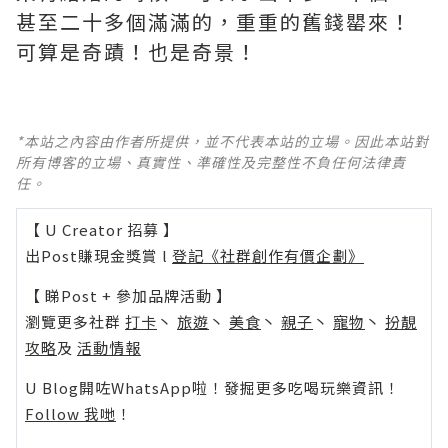
甚至二十多個滿滿的，重重的舊錢罌來！
可算是奇蹟！也是奇景！
*本站之內容由作者所提供，並不代表本站的立場。因此本站對
所有博客的立場、真實性、準確性及完整性不負任何法律責
任。
【 U Creator 招募 】
出Post賺現金獎賞 l
登記《社群創作有價企劃》
【 睇Post + 參加品牌活動 】
瀏覽更多社群
打卡
丶
旅遊
丶
美食
丶
親子
丶
寵物
丶
扮靚
攻略
及
活動情報
U Blog開咗WhatsApp啦！發掘更多吃喝玩樂資訊！
Follow 我哋
！