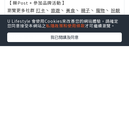
【 睇Post + 參加品牌活動 】
瀏覽更多社群
打卡
丶
旅遊
丶
美食
丶
親子
丶
寵物
丶
扮靚
攻略
及
活動情報
U Lifestyle 會使用Cookies來改善您的網站體驗，請確定
您同意接受本網站之
私隱政策和使用條款
才可繼續瀏覽。
U Blog開咗WhatsApp啦！發掘更多吃喝玩樂資訊！
Follow 我哋
！
我已閱讀及同意
0個讚好
收藏