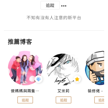
追蹤
不知有沒有人注意的新平台
推薦博客
點滴
儍媽媽與兩隻小魔怪之家
艾米莉
追蹤
追蹤
追蹤