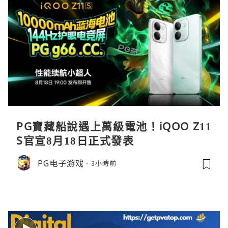
PG寶藏船說遇上萬級電池！iQOO Z11
S官宣8月18日正式發表
PG电子游戏
3小時前