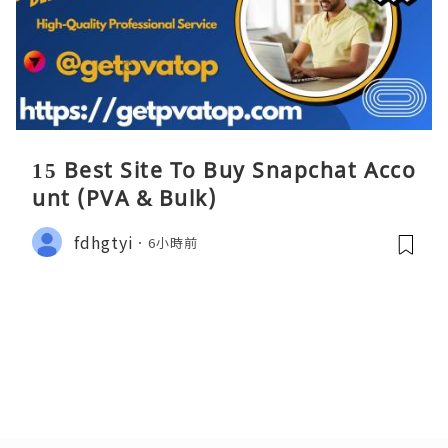
15 Best Site To Buy Snapchat Acco
unt (PVA & Bulk)
fdhgtyi
6小時前