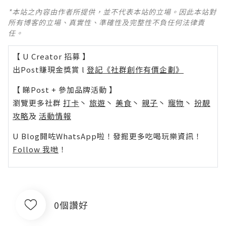
*本站之內容由作者所提供，並不代表本站的立場。因此本站對
所有博客的立場、真實性、準確性及完整性不負任何法律責
任。
【 U Creator 招募 】
出Post賺現金獎賞 l
登記《社群創作有價企劃》
【 睇Post + 參加品牌活動 】
瀏覽更多社群
打卡
丶
旅遊
丶
美食
丶
親子
丶
寵物
丶
扮靚
攻略
及
活動情報
U Blog開咗WhatsApp啦！發掘更多吃喝玩樂資訊！
Follow 我哋
！
0個讚好