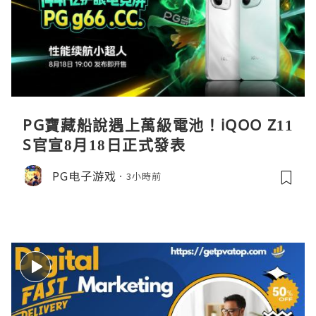
PG寶藏船說遇上萬級電池！iQOO Z11
S官宣8月18日正式發表
PG电子游戏
3小時前