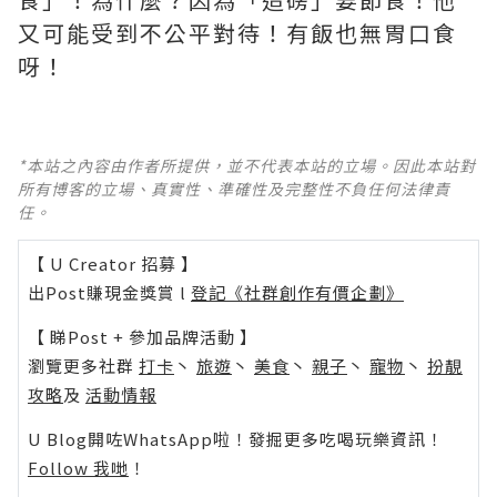
又可能受到不公平對待！有飯也無胃口食
呀！
*本站之內容由作者所提供，並不代表本站的立場。因此本站對
所有博客的立場、真實性、準確性及完整性不負任何法律責
任。
【 U Creator 招募 】
出Post賺現金獎賞 l
登記《社群創作有價企劃》
【 睇Post + 參加品牌活動 】
瀏覽更多社群
打卡
丶
旅遊
丶
美食
丶
親子
丶
寵物
丶
扮靚
攻略
及
活動情報
U Blog開咗WhatsApp啦！發掘更多吃喝玩樂資訊！
Follow 我哋
！