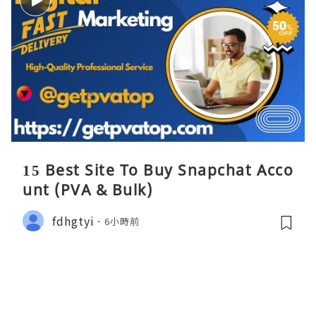
15 Best Site To Buy Snapchat Acco
unt (PVA & Bulk)
fdhgtyi
6小時前