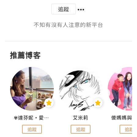
追蹤
不知有沒有人注意的新平台
推薦博客
點滴
✾達芬妮•愛孩子•愛生活✾
艾米莉
追蹤
追蹤
追蹤