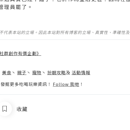
管理員罷了。
並不代表本站的立場。因此本站對所有博客的立場、真實性、準確性
社群創作有價企劃》
】
丶
美食
丶
親子
丶
寵物
丶
扮靚攻略
及
活動情報
p啦！發掘更多吃喝玩樂資訊！
Follow 我哋
！
收藏