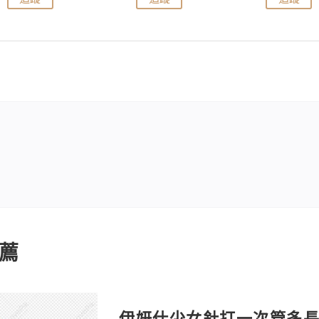
薦
伊妍仕少女針打一次管多