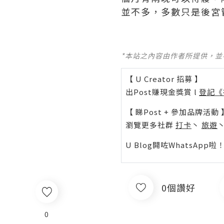
並不多，多數只是後宮
*本站之內容由作者所提供，
【 U Creator 招募 】
出Post賺現金獎賞 l
登記《
【 睇Post + 參加品牌活動 
瀏覽更多社群
打卡
丶
旅遊
U Blog開咗WhatsAp
0個讚好
0