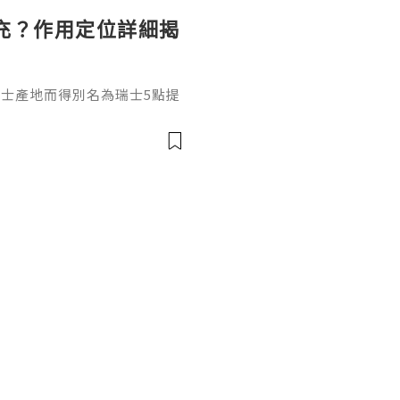
充？作用定位詳細揭
和瑞士產地而得別名為瑞士5點提
，在打之前先來瞭解它是什
填充效果嗎？結合它的產品定
獨特作用邏輯瑞士5點提升針是
純度透明質酸，不含化學交聯試
有目前市場上頂尖的透明質酸