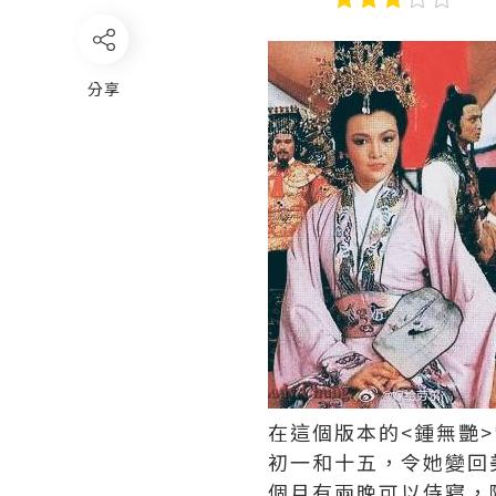
分享
在這個版本的<鍾無艷
初一和十五，令她變回
個月有兩晚可以侍寢，