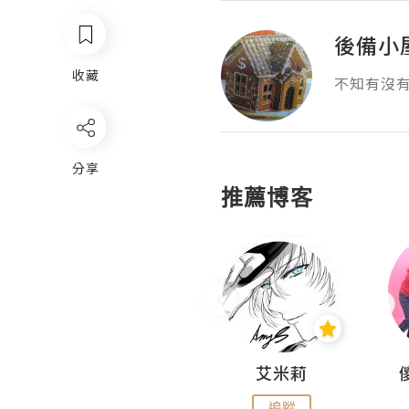
後備小
收藏
不知有沒
分享
推薦博客
Hahakelly的生活點滴
艾米莉
追蹤
追蹤