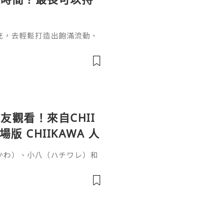
充，去輕鬆打造出飽滿流動、
女針。打針能長效維持效果卻
間？這個問題要從它的核心成
於普通玻尿酸的長效再生邏輯
復原樣的普通玻尿酸不同，伊
增生劑，少女針的長效性來自雙
觀看！來自CHII
 CHIIKAWA 人
いかわ）、小八（ハチワレ）和
否很難想像會與恐怖故事有
秘密》（映画ちいかわ 人魚の
時候，突然收到一張傳單，邀
單的討伐任務就能獲得100
雖然水獺（ラッコ）覺得傳單