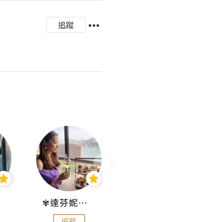
追蹤
✾達芬妮•愛孩子•愛生活✾
wendysugar享受生活gogogo
追蹤
追蹤