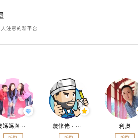
屋
有人注意的新平台
儍媽媽與兩隻小魔怪之家
裝修佬 - 香港一站式網上裝修平台
利奧
追蹤
追蹤
追蹤