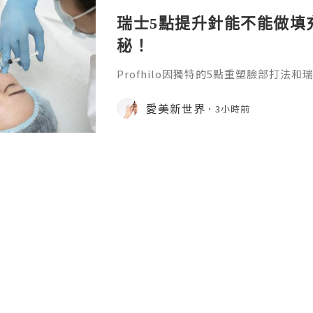
瑞士5點提升針能不能做填
秘！
Profhilo因獨特的5點重塑臉部打法
升針。在世界範圍內收穫了不少好口碑
麼？它有什麼效果？瑞士5點提升針有
愛美新世界
3小時前
位就能得到清晰的答案。1.生物重塑的
依託物理專利NAHYCO技術生產的高
劑BDDE，安全性高、副作用少，還擁
濃度，單支含有64mg