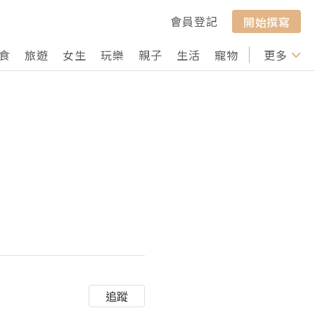
會員登記
開始撰寫
食
旅遊
女生
玩樂
親子
生活
寵物
行山
更多
打卡
追蹤