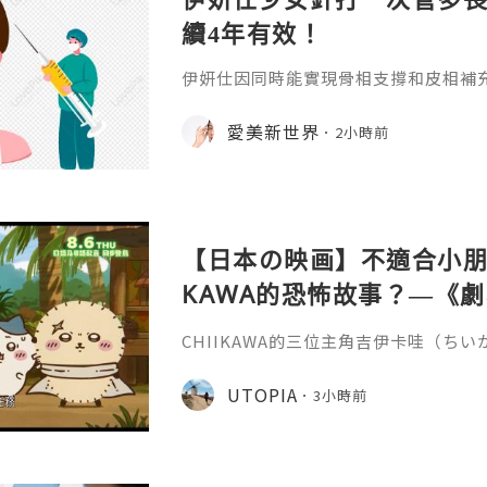
續4年有效！
伊妍仕因同時能實現骨相支撐和皮相補
緊致有彈性的年輕面容，所以又稱為少
非永久，伊妍仕少女針打一次管多長時
愛美新世界
2小時前
分邏輯和不同劑型的差異說起。1.區別
和僅做表層修飾填充、吸收後就快速恢
妍仕Ellansé為再生材料的膠原蛋白
重成分的協同作用：CMC凝膠載體
【日本の映画】不適合小朋友
KAWA的恐怖故事？—《劇場版
魚島的秘密》
CHIIKAWA的三位主角吉伊卡哇（ち
兔兔（ウサギ）的外型都非常可愛，是
關？《劇場版 CHIIKAWA 人魚島的
UTOPIA
3小時前
島のひみつ）講述兔兔在草地上休息的
請他們到特別的島嶼，只要在島上完成簡
倍報酬，更有免費的限定拉麵與甜品，
的內容有點奇怪，不過最後還