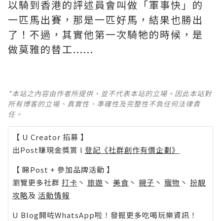
以騎到香港的評述員會叫做「軍事快」的
一匹馬出賽，那是一匹好馬，結果也勝出
了！不過，其實他第一次騎牠的時候，是
做莫雅的替工......
*本站之內容由作者所提供，並不代表本站的立場。因此本站對
所有博客的立場、真實性、準確性及完整性不負任何法律責
任。
【 U Creator 招募 】
出Post賺現金獎賞 l
登記《社群創作有價企劃》
【 睇Post + 參加品牌活動 】
瀏覽更多社群
打卡
丶
旅遊
丶
美食
丶
親子
丶
寵物
丶
扮靚
攻略
及
活動情報
U Blog開咗WhatsApp啦！發掘更多吃喝玩樂資訊！