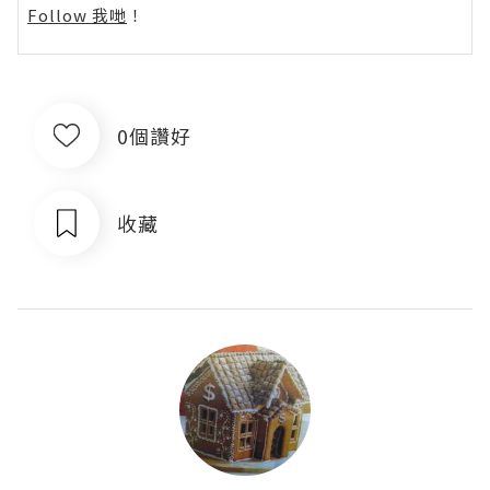
Follow 我哋
！
0個讚好
收藏