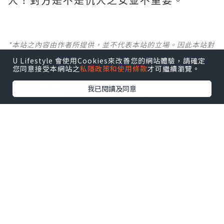
*本站之內容由作者所提供，並不代表本站的立場。因此本站對
所有博客的立場、真實性、準確性及完整性不負任何法律責
U Lifestyle 會使用Cookies來改善您的網站體驗，請確定
任。
您同意接受本網站之
私隱政策和使用條款
才可繼續瀏覽。
【 U Creator 招募 】
我已閱讀及同意
出Post賺現金獎賞 l
登記《社群創作有價企劃》
【 睇Post + 參加品牌活動 】
瀏覽更多社群
打卡
丶
旅遊
丶
美食
丶
親子
丶
寵物
丶
扮靚
攻略
及
活動情報
U Blog開咗WhatsApp啦！發掘更多吃喝玩樂資訊！
Follow 我哋
！