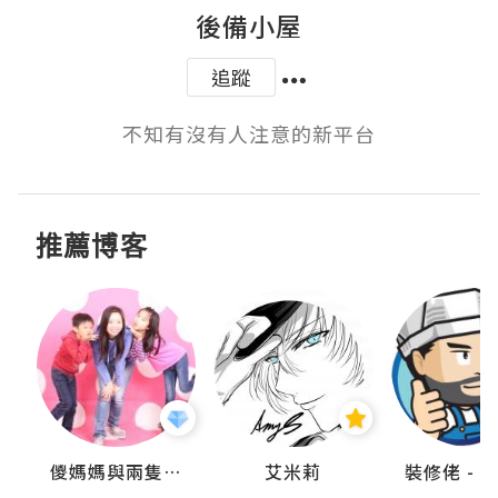
後備小屋
追蹤
不知有沒有人注意的新平台
推薦博客
點滴
儍媽媽與兩隻小魔怪之家
艾米莉