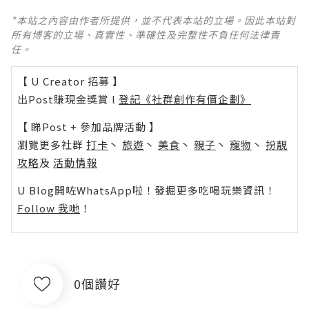
*本站之內容由作者所提供，並不代表本站的立場。因此本站對
所有博客的立場、真實性、準確性及完整性不負任何法律責
任。
【 U Creator 招募 】
出Post賺現金獎賞 l
登記《社群創作有價企劃》
【 睇Post + 參加品牌活動 】
瀏覽更多社群
打卡
丶
旅遊
丶
美食
丶
親子
丶
寵物
丶
扮靚
攻略
及
活動情報
U Blog開咗WhatsApp啦！發掘更多吃喝玩樂資訊！
Follow 我哋
！
0個讚好