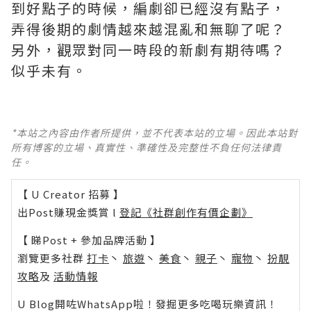
到好點子的時候，編劇卻已經沒有點子，
弄得後期的劇情越來越混亂和無聊了呢？ ​​​
另外，觀眾對同一時段的新劇有期待嗎？
似乎未有。
*本站之內容由作者所提供，並不代表本站的立場。因此本站對
所有博客的立場、真實性、準確性及完整性不負任何法律責
任。
【 U Creator 招募 】
出Post賺現金獎賞 l
登記《社群創作有價企劃》
【 睇Post + 參加品牌活動 】
瀏覽更多社群
打卡
丶
旅遊
丶
美食
丶
親子
丶
寵物
丶
扮靚
攻略
及
活動情報
U Blog開咗WhatsApp啦！發掘更多吃喝玩樂資訊！