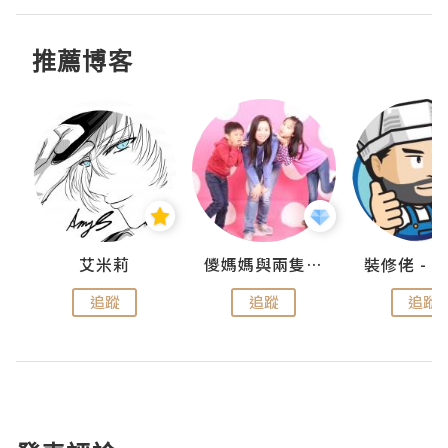
推薦博客
點滴
艾米莉
儍媽媽與兩隻小魔怪之家
追蹤
追蹤
追蹤