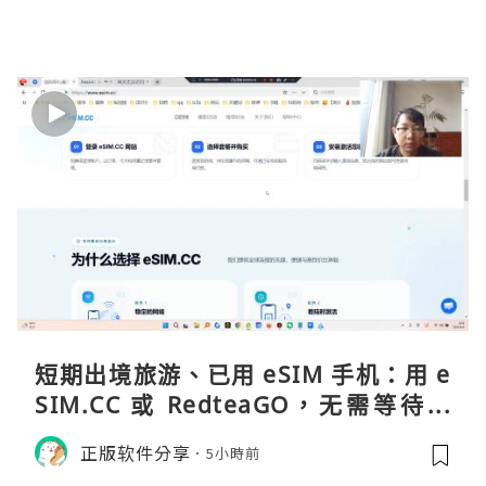
短期出境旅游、已用 eSIM 手机：用 e
SIM.CC 或 RedteaGO，无需等待收
货。需要“当地号码 + 通话短信”（如
正版软件分享
5小時前
打车、外卖、客户联络）：优先 Redt