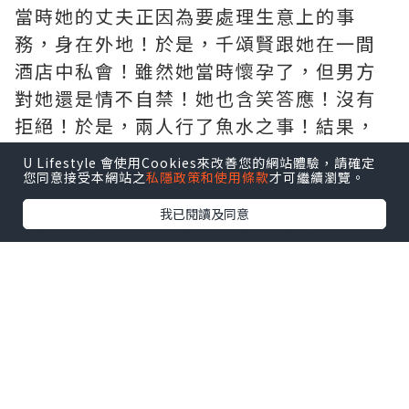
當時她的丈夫正因為要處理生意上的事
務，身在外地！於是，千頌賢跟她在一間
酒店中私會！雖然她當時懷孕了，但男方
對她還是情不自禁！她也含笑答應！沒有
拒絕！於是，兩人行了魚水之事！結果，
動了胎氣！她腹痛不止！男方慌了！替她
U Lifestyle 會使用Cookies來改善您的網站體驗，請確定
通知了酒店職員就逃！
您同意接受本網站之
私隱政策和使用條款
才可繼續瀏覽。
我已閱讀及同意
結果，她被送到醫院！早產！雖然孩子生
下來了，放在氧氣箱中，總算救下來了，
但她卻因為血崩不止而死！而她的舊情人
則在逃走期間遇上了交通意外！死了！
兩人的魂魄到了冥界，也向冥王表示不甘
心！又說二人之間是真愛！如果一早便可