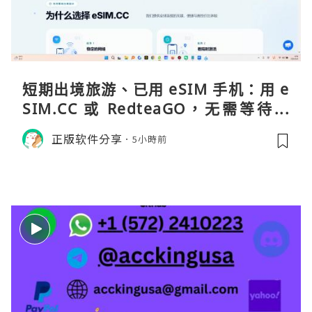
短期出境旅游、已用 eSIM 手机：用 e
SIM.CC 或 RedteaGO，无需等待收
货。需要“当地号码 + 通话短信”（如
正版软件分享
5小時前
打车、外卖、客户联络）：优先 Redt
eaGO（明确提供通话短信套餐）。长