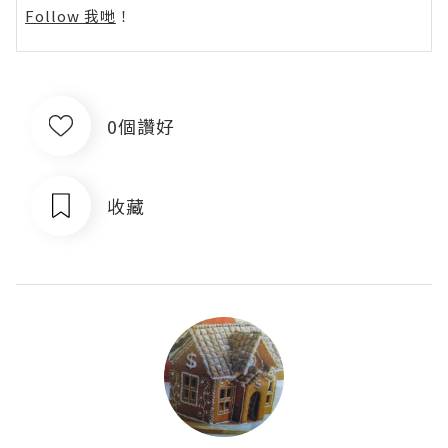
Follow 我哋
！
0個讚好
收藏