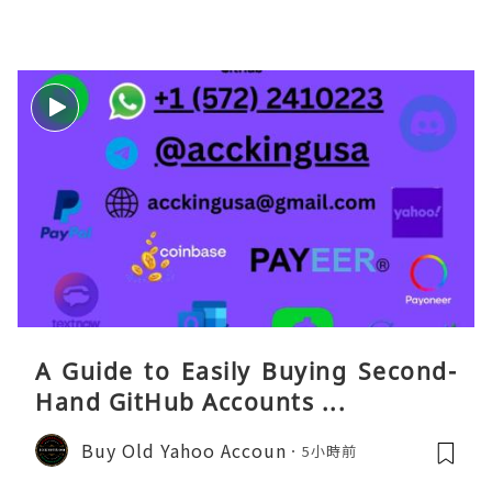
eaGO（明确提供通话短信套餐）。长
A Guide to Easily Buying Second-
Hand GitHub Accounts ...
Buy Old Yahoo Accoun
5小時前