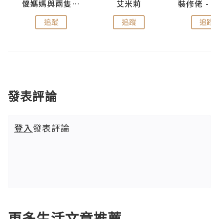
點滴
儍媽媽與兩隻小魔怪之家
艾米莉
追蹤
追蹤
追蹤
發表評論
登入
發表評論
更多生活文章推薦