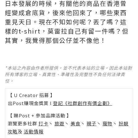
日本發展的時候，有關他的商品在香港曾
經變成倉底貨，後來他回來了，哪些東西
重見天日。現在不知如何呢？丟了嗎？這
樣的t-shirt，莫雷拉自己有留一件嗎？但
其實，我覺得那個公仔並不像他！
*本站之內容由作者所提供，並不代表本站的立場。因此本站對
所有博客的立場、真實性、準確性及完整性不負任何法律責
任。
【 U Creator 招募 】
出Post賺現金獎賞 l
登記《社群創作有價企劃》
【 睇Post + 參加品牌活動 】
瀏覽更多社群
打卡
丶
旅遊
丶
美食
丶
親子
丶
寵物
丶
扮靚
攻略
及
活動情報