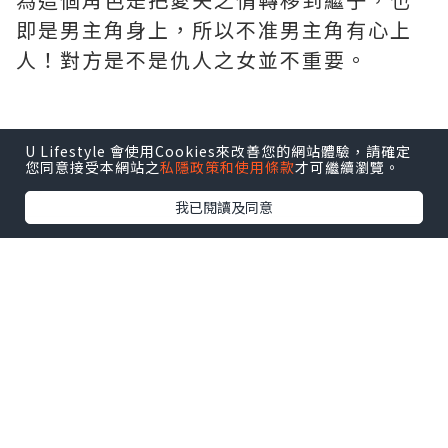
即是男主角身上，所以不准男主角有心上
人！對方是不是仇人之女並不重要。
*本站之內容由作者所提供，並不代表本站的立場。因此本站對
U Lifestyle 會使用Cookies來改善您的網站體驗，請確定
您同意接受本網站之
私隱政策和使用條款
才可繼續瀏覽。
所有博客的立場、真實性、準確性及完整性不負任何法律責
任。
我已閱讀及同意
【 U Creator 招募 】
出Post賺現金獎賞 l
登記《社群創作有價企劃》
【 睇Post + 參加品牌活動 】
瀏覽更多社群
打卡
丶
旅遊
丶
美食
丶
親子
丶
寵物
丶
扮靚
攻略
及
活動情報
U Blog開咗WhatsApp啦！發掘更多吃喝玩樂資訊！
Follow 我哋
！