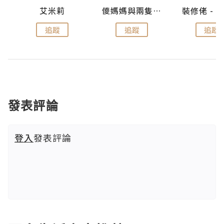
點滴
艾米莉
儍媽媽與兩隻小魔怪之家
追蹤
追蹤
追蹤
發表評論
登入
發表評論