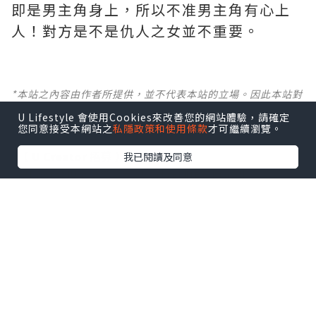
即是男主角身上，所以不准男主角有心上
人！對方是不是仇人之女並不重要。
*本站之內容由作者所提供，並不代表本站的立場。因此本站對
所有博客的立場、真實性、準確性及完整性不負任何法律責
U Lifestyle 會使用Cookies來改善您的網站體驗，請確定
任。
您同意接受本網站之
私隱政策和使用條款
才可繼續瀏覽。
【 U Creator 招募 】
我已閱讀及同意
出Post賺現金獎賞 l
登記《社群創作有價企劃》
【 睇Post + 參加品牌活動 】
瀏覽更多社群
打卡
丶
旅遊
丶
美食
丶
親子
丶
寵物
丶
扮靚
攻略
及
活動情報
U Blog開咗WhatsApp啦！發掘更多吃喝玩樂資訊！
Follow 我哋
！