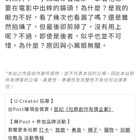
要在電影中出嫁的鏡頭！為什麼？是我的
眼力不好，看了幾次也看漏了嗎？還是雖
然拍攝了，但最後卻剪掉了，沒有用上
呢？不過，即使是後者，似乎也並不可
惜。為什麼？原因與小鳳姐無關。
*本站之內容由作者所提供，並不代表本站的立場。因此本站對
所有博客的立場、真實性、準確性及完整性不負任何法律責
任。
【 U Creator 招募 】
出Post賺現金獎賞 l
登記《社群創作有價企劃》
【 睇Post + 參加品牌活動 】
瀏覽更多社群
打卡
丶
旅遊
丶
美食
丶
親子
丶
寵物
丶
扮靚
攻略
及
活動情報