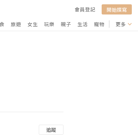
會員登記
開始撰寫
食
旅遊
女生
玩樂
親子
生活
寵物
行山
更多
打卡
追蹤