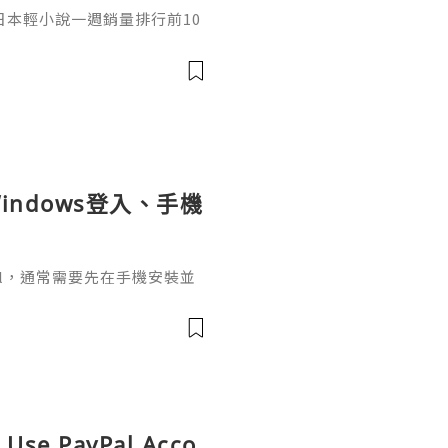
日，日本輕小說一週銷量排行前10
cacia封面插畫：梅まろ卷
i出版社：角川發售日：2026
馴獸師慢生活16作者：棚架ユウ
：2026年08月銷售數：3,7
indows登入、手機
ignal，通常需要先在手機安裝並
掃描電腦畫面的二維碼，把桌面
o Use PayPal Acco