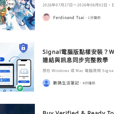
2026年07月27日〜2026年08月02
名如下。1. 魔法少女的魔女審判作者：A
首・文字插畫：すがわらおむ,maruch
Ferdinand Tsai
1分鐘前
年08月銷售數：10,281部2. 落後的
插畫：Nardack出版社：微雜誌社發售日
76部3. 反派千金轉職成超級兄控9作者
Signal電腦版點樣安裝？W
連結與訊息同步完整教學
想在 Windows 或 Mac 電腦使用 S
完成 Signal 帳號註冊，再透過手機
版設成已連結裝置。
數碼生活筆記
8分鐘前
Buy Verified & Ready T