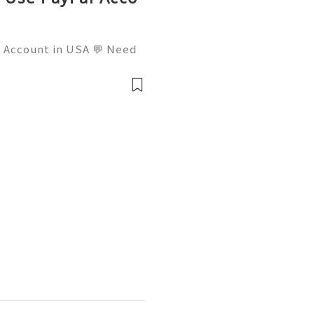
l Account in USA 💬 Need
mail: usamarketit@gmail.
 🚀 Telegram: @usamarket