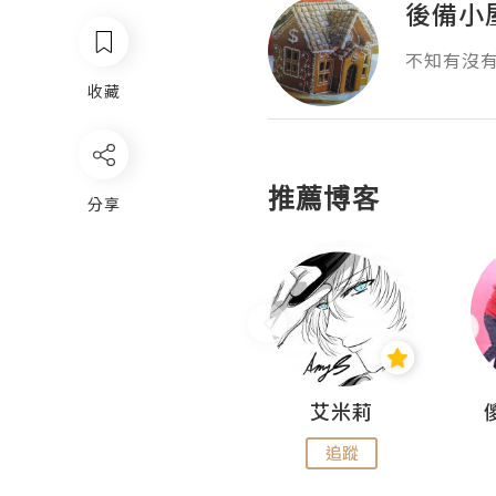
後備小
不知有沒
收藏
推薦博客
分享
Hahakelly的生活點滴
艾米莉
追蹤
追蹤