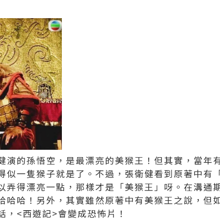
健演的孫悟空，是最漂亮的美猴王！但其實，當年
得似一隻猴子就是了。不過，張衛健看到原著中有
以弄得漂亮一點，那樣才是「美猴王」呀。在溝通
哈哈哈！另外，其實雖然原著中有美猴王之說，但
話，<西遊記>會變成恐怖片！