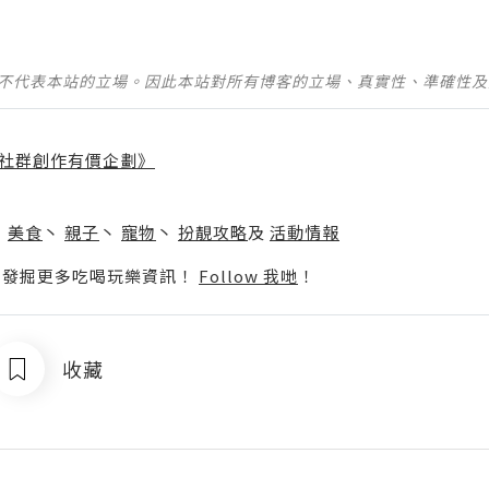
並不代表本站的立場。因此本站對所有博客的立場、真實性、準確性
社群創作有價企劃》
】
丶
美食
丶
親子
丶
寵物
丶
扮靚攻略
及
活動情報
p啦！發掘更多吃喝玩樂資訊！
Follow 我哋
！
收藏