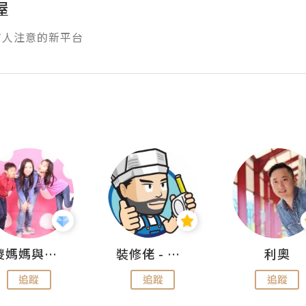
屋
有人注意的新平台
儍媽媽與兩隻小魔怪之家
裝修佬 - 香港一站式網上裝修平台
利奧
追蹤
追蹤
追蹤