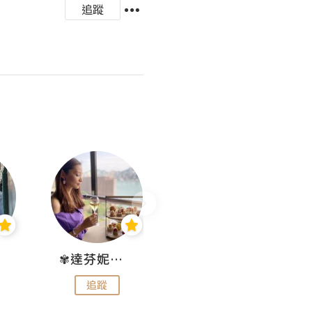
追蹤
✾達芬妮•愛孩子•愛生活✾
wendysugar享受生活gogogo
追蹤
追蹤