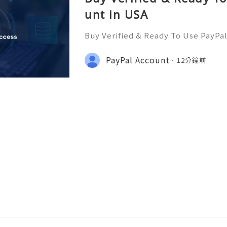
unt in USA
Buy Verified & Ready To Use PayPa
Assistance? We’re Here 24/7! 📧 E
com 💎 WhatsApp: +1(772)563-8300
PayPal Account
12分鐘前
it 🎮 discord: usamarketit ✅ Trust