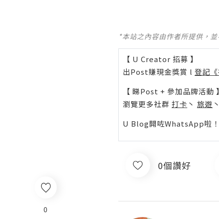
*本站之內容由作者所提供，
【 U Creator 招募 】
出Post賺現金獎賞 l
登記《
【 睇Post + 參加品牌活動 
瀏覽更多社群
打卡
丶
旅遊
U Blog開咗WhatsAp
0個讚好
0