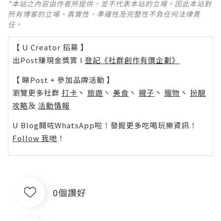
*本站之內容由作者所提供，並不代表本站的立場。因此本站對
所有博客的立場、真實性、準確性及完整性不負任何法律責
任。
【 U Creator 招募 】
出Post賺現金獎賞 l
登記《社群創作有價企劃》
【 睇Post + 參加品牌活動 】
瀏覽更多社群
打卡
丶
旅遊
丶
美食
丶
親子
丶
寵物
丶
扮靚
攻略
及
活動情報
U Blog開咗WhatsApp啦！發掘更多吃喝玩樂資訊！
Follow 我哋
！
0個讚好