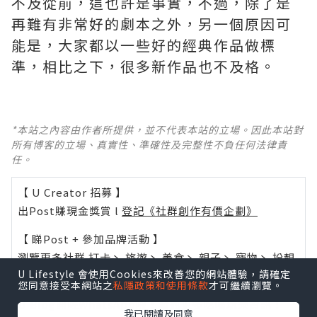
不及從前，這也許是事實，不過，除了是
再難有非常好的劇本之外，另一個原因可
能是，大家都以一些好的經典作品做標
準，相比之下，很多新作品也不及格。 ​​​
*本站之內容由作者所提供，並不代表本站的立場。因此本站對
所有博客的立場、真實性、準確性及完整性不負任何法律責
任。
【 U Creator 招募 】
出Post賺現金獎賞 l
登記《社群創作有價企劃》
【 睇Post + 參加品牌活動 】
瀏覽更多社群
打卡
丶
旅遊
丶
美食
丶
親子
丶
寵物
丶
扮靚
U Lifestyle 會使用Cookies來改善您的網站體驗，請確定
攻略
及
活動情報
您同意接受本網站之
私隱政策和使用條款
才可繼續瀏覽。
U Blog開咗WhatsApp啦！發掘更多吃喝玩樂資訊！
我已閱讀及同意