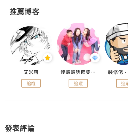
推薦博客
點滴
艾米莉
儍媽媽與兩隻小魔怪之家
追蹤
追蹤
追蹤
發表評論