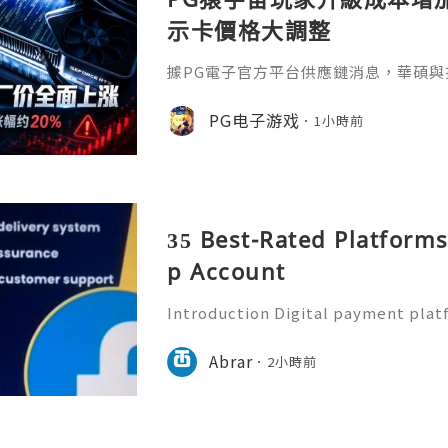
示卡價格大調整
據PG電子官方平台供應鏈消息，華碩與
卡出廠價格，NVIDIA GeForce與AM
漲幅約20%。其中，華碩旗艦 RTX 5090
PG电子游戏
1小時前
人民幣，RTX 5080、RTX 5070 Ti
人民幣；舊款RTX 3060、RTX 305
和300元人民幣。A
35 Best-Rated Platform
p Account
Introduction Digital payment pla
ential part of everyday financial a
e payment applications to send m
Abrar
2小時前
manage expenses, and comp