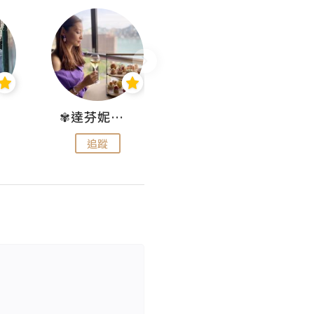
✾達芬妮•愛孩子•愛生活✾
wendysugar享受生活gogogo
追蹤
追蹤