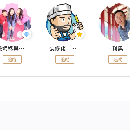
儍媽媽與兩隻小魔怪之家
裝修佬 - 香港一站式網上裝修平台
利奧
追蹤
追蹤
追蹤