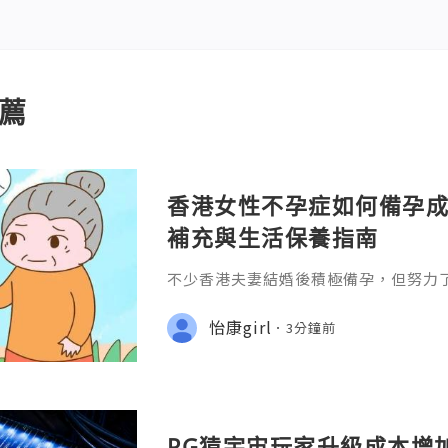
薦
香港女性不孕症如何備孕成
補充與生活保養指南
不少香港夫妻結婚後積極備孕，但努力
免感到焦慮。一般而言，如果女性未滿3
律性生活超過一年仍未懷孕;或35歲以
怡康girl
3分鐘前
功，就建議盡快接受不孕症評估。
PG猿宇宙玩家升級成本增