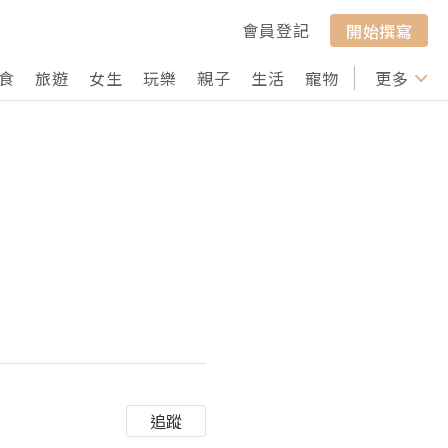
會員登記
開始撰寫
食
旅遊
女生
玩樂
親子
生活
寵物
行山
更多
打卡
追蹤