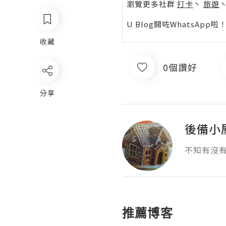
瀏覽更多社群
打卡
丶
旅遊
U Blog開咗WhatsAp
收藏
0個讚好
分享
後備小
不知有沒
推薦博客