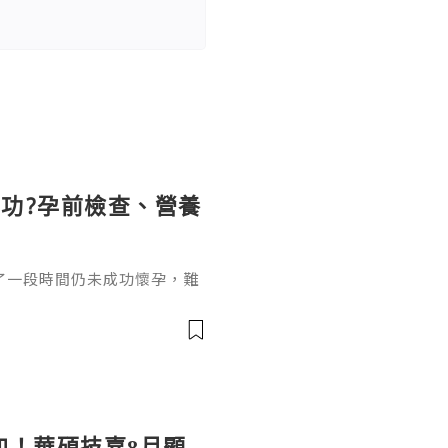
功?孕前檢查、營養
了一段時間仍未成功懷孕，難
5歲，在沒有避孕的情況下規
上女性備孕超過6個月仍未成
加！華碩技嘉8月顯