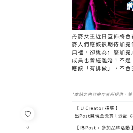
丹麥女王近日宣佈將會
麥人們應該很期待加冕
典禮，卻說為什麼加冕
成員也曾經離婚！不過
應該「有排做」，不會
*本站之內容由作者所提供，
【 U Creator 招募 】
出Post賺現金獎賞 l
登記《
0
【 睇Post + 參加品牌活動 