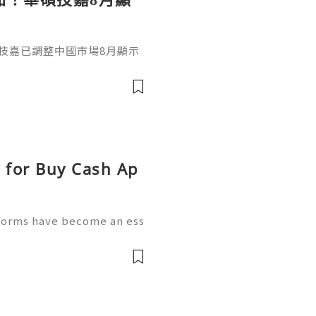
技嘉已調整中國市場8月顯示
D Radeon系列全面上調，平均
D V2 出廠價上漲約4500元
等高階型號上漲約1500至1700元
0系列也分別上漲約950元人民幣
s for Buy Cash Ap
tforms have become an ess
ctivities. People use mobil
oney, receive payments,