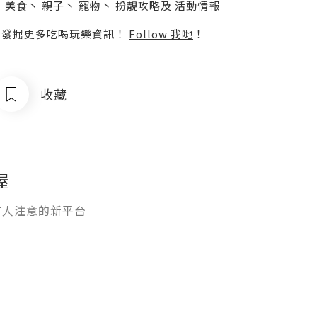
丶
美食
丶
親子
丶
寵物
丶
扮靚攻略
及
活動情報
p啦！發掘更多吃喝玩樂資訊！
Follow 我哋
！
收藏
屋
有人注意的新平台