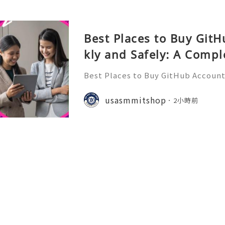
Best Places to Buy Git
kly and Safely: A Compl
Best Places to Buy GitHub Accounts
mplete Guide GitHub has become o
t platforms for software develope
usasmmitshop
2小時前
s, open-source communities, s