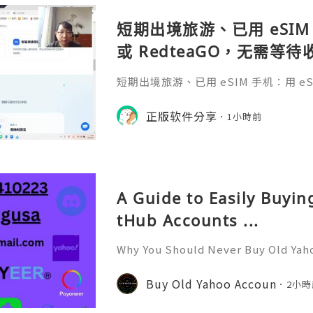
短期出境旅游、已用 eSIM 
或 RedteaGO，无需等
码 + 通话短信”（如打车
短期出境旅游、已用 eSIM 手机：用 eSIM
络）：优先 RedteaGO
等待收货。需要“当地号码 + 通话短
络）：优先 RedteaGO（明确提供
正版软件分享
餐）。长
1小時前
公数字游民，或手机不支持 eSIM：用 
方便在不同国家切换号码与套餐 全球流量卡 ht
o.com/?c=q4apir8k
A Guide to Easily Buyi
tHub Accounts ...
Why You Should Never Buy Old Yah
ntinues to be used by millions of 
onal communication, business cor
Buy Old Yahoo Accoun
2小時
ccount recovery. Because of