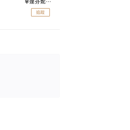
✾達芬妮•愛孩子•愛生活✾
wendysugar享受生活gogogo
追蹤
追蹤