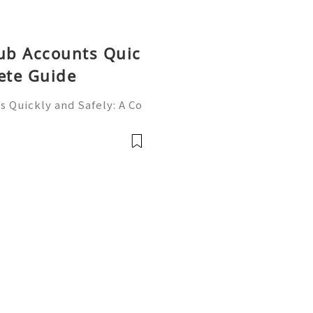
Hub Accounts Quic
ete Guide
 Quickly and Safely: A Co
ne of the most importan
rs, programmers, startup