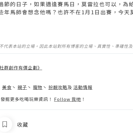
過節的日子，如果適逢賽馬日，莫雷拉也可以，為
些年馬師會想念他嗎？也許不在1月1日出賽，今天
並不代表本站的立場。因此本站對所有博客的立場、真實性、準確性
社群創作有價企劃》
】
丶
美食
丶
親子
丶
寵物
丶
扮靚攻略
及
活動情報
p啦！發掘更多吃喝玩樂資訊！
Follow 我哋
！
收藏