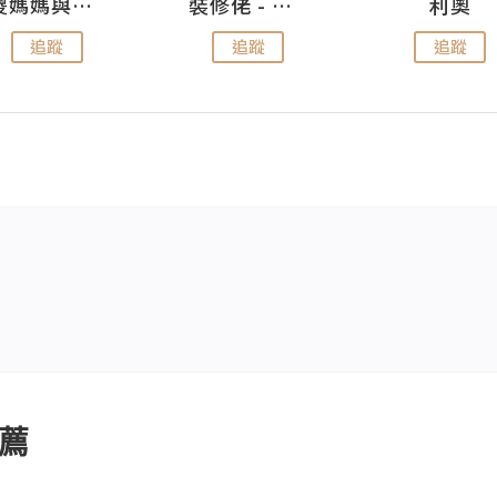
儍媽媽與兩隻小魔怪之家
裝修佬 - 香港一站式網上裝修平台
利奧
追蹤
追蹤
追蹤
薦