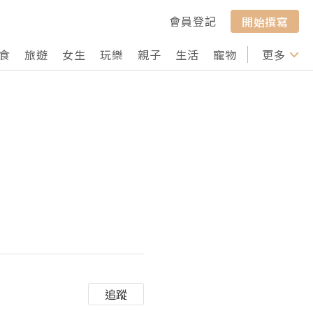
會員登記
開始撰寫
食
旅遊
女生
玩樂
親子
生活
寵物
行山
更多
打卡
追蹤