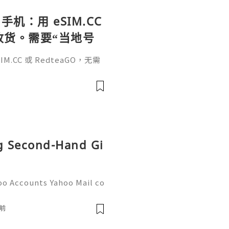
手机：用 eSIM.CC
待收货。需要“当地号
、外卖、客户联
.CC 或 RedteaGO，无需
（明确提供通话短信套
信”（如打车、外卖、客户联
通话短信套餐）。长期多国移动办
Xesim，一次收货长期使用，
tps://esim.redteag
ng Second-Hand Gi
oo Accounts Yahoo Mail co
people worldwide for pers
respondence, and online a
前