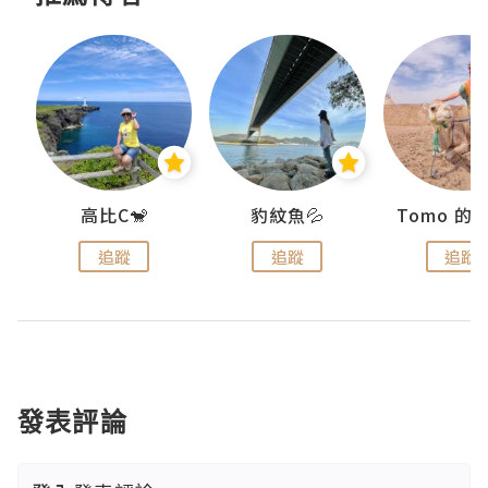
)
高比C🐒
豹紋魚💦
追蹤
追蹤
追蹤
發表評論