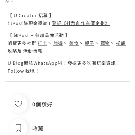
任。
【 U Creator 招募 】
出Post賺現金獎賞 l
登記《社群創作有價企劃》
【 睇Post + 參加品牌活動 】
瀏覽更多社群
打卡
丶
旅遊
丶
美食
丶
親子
丶
寵物
丶
扮靚
攻略
及
活動情報
U Blog開咗WhatsApp啦！發掘更多吃喝玩樂資訊！
Follow 我哋
！
0個讚好
收藏