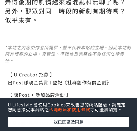
弄得後期的劇情越來越混亂和無聊了呢？ ​​​
另外，觀眾對同一時段的新劇有期待嗎？
似乎未有。
*本站之內容由作者所提供，並不代表本站的立場。因此本站對
所有博客的立場、真實性、準確性及完整性不負任何法律責
任。
【 U Creator 招募 】
出Post賺現金獎賞 l
登記《社群創作有價企劃》
【 睇Post + 參加品牌活動 】
瀏覽更多社群
打卡
丶
旅遊
丶
美食
丶
親子
丶
寵物
丶
扮靚
U Lifestyle 會使用Cookies來改善您的網站體驗，請確定
您同意接受本網站之
私隱政策和使用條款
才可繼續瀏覽。
攻略
及
活動情報
我已閱讀及同意
U Blog開咗WhatsApp啦！發掘更多吃喝玩樂資訊！
Follow 我哋
！