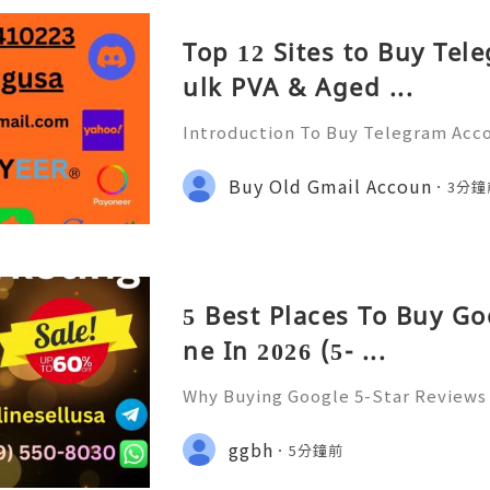
Top 12 Sites to Buy Tel
ulk PVA & Aged ...
Introduction To Buy Telegram Acco
ommunication landscape, messagin
l role in connecting people, busin
Buy Old Gmail Accoun
3分鐘
mong these platforms, Tele
5 Best Places To Buy Go
ne In 2026 (5- ...
Why Buying Google 5-Star Reviews 
Need to Know Introduction 👑🌍🚀
upport 24/7 🚀📡💬📱🛸👑 Telegram
ggbh
5分鐘前
👨‍💻🎙️🔥👑 Discord ➜ Account Servi