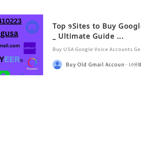
Top 9Sites to Buy Goog
_ Ultimate Guide ...
Buy USA Google Voice Accounts Get
counts to securely manage calls, t
anywhere. Protect your personal 
Buy Old Gmail Accoun
10分
fessional communication e