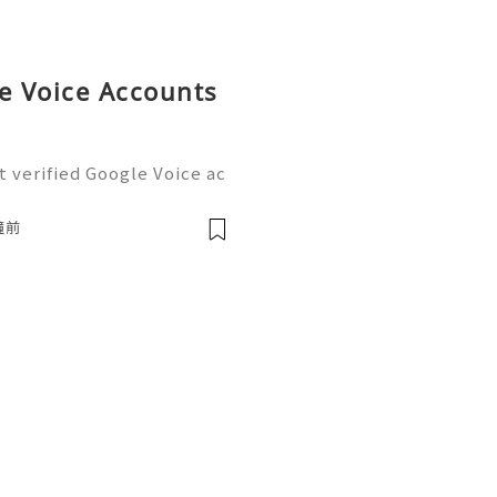
le Voice Accounts
 verified Google Voice ac
exts, and voicemails from
number while handling pro
鐘前