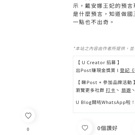
示，戴安娜王妃的預言
是什麼預言，知道做國
一點也不出奇。
*本站之內容由作者所提供，
【 U Creator 招募 】
出Post賺現金獎賞 l
登記《
【 睇Post + 參加品牌活動 
瀏覽更多社群
打卡
丶
旅遊
U Blog開咗WhatsAp
0個讚好
0