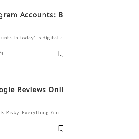
egram Accounts: B
unts In today’s digital c
g platforms play a crucia
esses, and communities. A
前
ogle Reviews Onli
Is Risky: Everything You
💎⚡✨ Available➜ Online S
 ➜ @onlinesellusa 🎮💻
ce 📲🟢📞💬🌍🚀 Wh