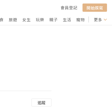
會員登記
開始撰寫
食
旅遊
女生
玩樂
親子
生活
寵物
行山
更多
打卡
追蹤