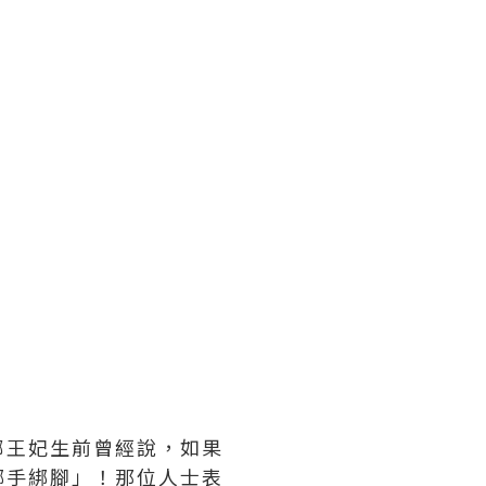
娜王妃生前曾經說，如果
綁手綁腳」！那位人士表