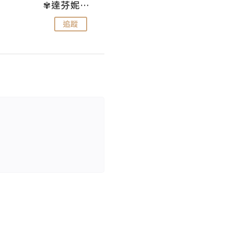
✾達芬妮•愛孩子•愛生活✾
wendysugar享受生活gogogo
追蹤
追蹤