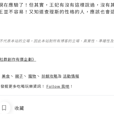
現在應驗了！但其實，王妃有沒有這樣說過，沒有
王並不容易！又知道查理斯的性格的人，應該也會
並不代表本站的立場。因此本站對所有博客的立場、真實性、準確性
社群創作有價企劃》
】
丶
美食
丶
親子
丶
寵物
丶
扮靚攻略
及
活動情報
p啦！發掘更多吃喝玩樂資訊！
Follow 我哋
！
收藏