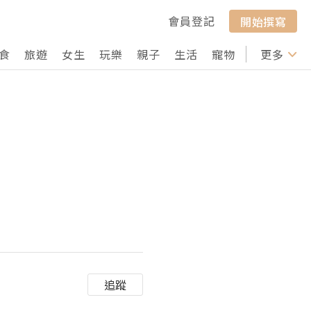
會員登記
開始撰寫
食
旅遊
女生
玩樂
親子
生活
寵物
行山
更多
打卡
追蹤