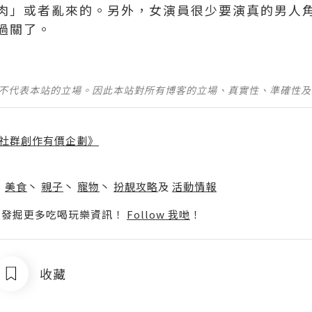
肉」或者亂來的。另外，女演員很少要演真的男人
過關了。
並不代表本站的立場。因此本站對所有博客的立場、真實性、準確性
社群創作有價企劃》
】
丶
美食
丶
親子
丶
寵物
丶
扮靚攻略
及
活動情報
p啦！發掘更多吃喝玩樂資訊！
Follow 我哋
！
收藏