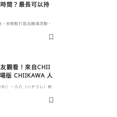
長時間？最長可以持
充，去輕鬆打造出飽滿流動、
女針。打針能長效維持效果卻
間？這個問題要從它的核心成
於普通玻尿酸的長效再生邏輯
復原樣的普通玻尿酸不同，伊
增生劑，少女針的長效性來自雙
觀看！來自CHII
 CHIIKAWA 人
いかわ）、小八（ハチワレ）和
否很難想像會與恐怖故事有
秘密》（映画ちいかわ 人魚の
時候，突然收到一張傳單，邀
單的討伐任務就能獲得100
雖然水獺（ラッコ）覺得傳單