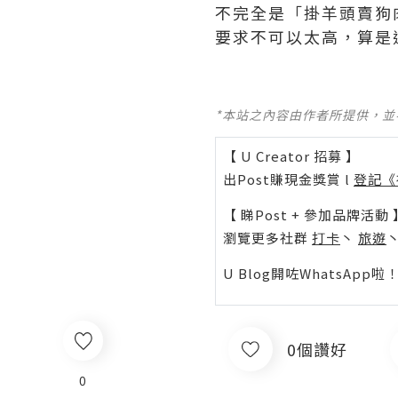
不完全是「掛羊頭賣狗
要求不可以太高，算是
*本站之內容由作者所提供，
【 U Creator 招募 】
出Post賺現金獎賞 l
登記《
【 睇Post + 參加品牌活動 
瀏覽更多社群
打卡
丶
旅遊
U Blog開咗WhatsAp
0個讚好
0