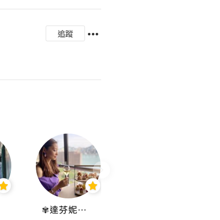
追蹤
✾達芬妮•愛孩子•愛生活✾
wendysugar享受生活gogogo