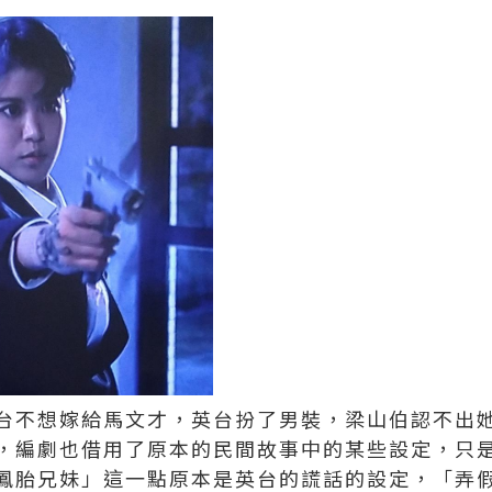
台不想嫁給馬文才，英台扮了男裝，梁山伯認不出
，編劇也借用了原本的民間故事中的某些設定，只
鳳胎兄妹」這一點原本是英台的謊話的設定，「弄