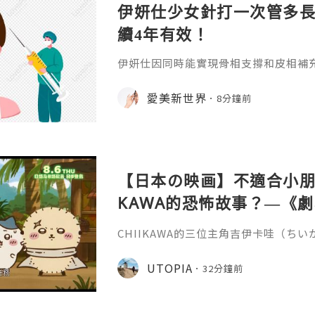
伊妍仕少女針打一次管多
續4年有效！
伊妍仕因同時能實現骨相支撐和皮相補
緊致有彈性的年輕面容，所以又稱為少
非永久，伊妍仕少女針打一次管多長時
愛美新世界
8分鐘前
分邏輯和不同劑型的差異說起。1.區別
和僅做表層修飾填充、吸收後就快速恢
妍仕Ellansé為再生材料的膠原蛋白
重成分的協同作用：CMC凝膠載體
【日本の映画】不適合小朋友
KAWA的恐怖故事？—《劇場版
魚島的秘密》
CHIIKAWA的三位主角吉伊卡哇（ち
兔兔（ウサギ）的外型都非常可愛，是
關？《劇場版 CHIIKAWA 人魚島的
UTOPIA
32分鐘前
島のひみつ）講述兔兔在草地上休息的
請他們到特別的島嶼，只要在島上完成簡
倍報酬，更有免費的限定拉麵與甜品，