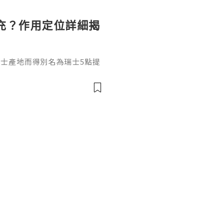
充？作用定位詳細揭
和瑞士產地而得別名為瑞士5點提
，在打之前先來瞭解它是什
填充效果嗎？結合它的產品定
獨特作用邏輯瑞士5點提升針是
純度透明質酸，不含化學交聯試
有目前市場上頂尖的透明質酸