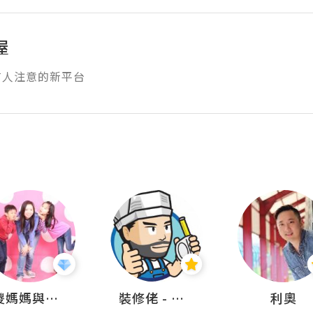
屋
有人注意的新平台
儍媽媽與兩隻小魔怪之家
裝修佬 - 香港一站式網上裝修平台
利奧