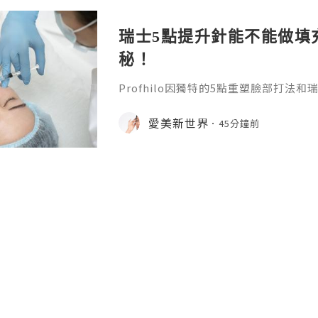
的內容有點奇怪，不過最後還
瑞士5點提升針能不能做填
秘！
Profhilo因獨特的5點重塑臉部打法
升針。在世界範圍內收穫了不少好口碑
麼？它有什麼效果？瑞士5點提升針有
愛美新世界
45分鐘前
位就能得到清晰的答案。1.生物重塑的
依託物理專利NAHYCO技術生產的高
劑BDDE，安全性高、副作用少，還擁
濃度，單支含有64mg