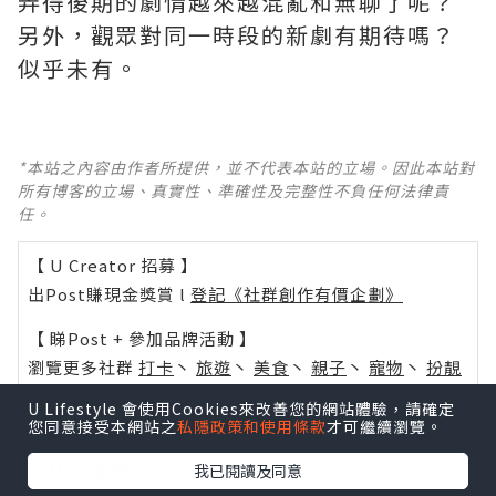
弄得後期的劇情越來越混亂和無聊了呢？ ​​​
另外，觀眾對同一時段的新劇有期待嗎？
似乎未有。
*本站之內容由作者所提供，並不代表本站的立場。因此本站對
所有博客的立場、真實性、準確性及完整性不負任何法律責
任。
【 U Creator 招募 】
出Post賺現金獎賞 l
登記《社群創作有價企劃》
【 睇Post + 參加品牌活動 】
瀏覽更多社群
打卡
丶
旅遊
丶
美食
丶
親子
丶
寵物
丶
扮靚
攻略
及
活動情報
U Lifestyle 會使用Cookies來改善您的網站體驗，請確定
您同意接受本網站之
私隱政策和使用條款
才可繼續瀏覽。
U Blog開咗WhatsApp啦！發掘更多吃喝玩樂資訊！
Follow 我哋
！
我已閱讀及同意