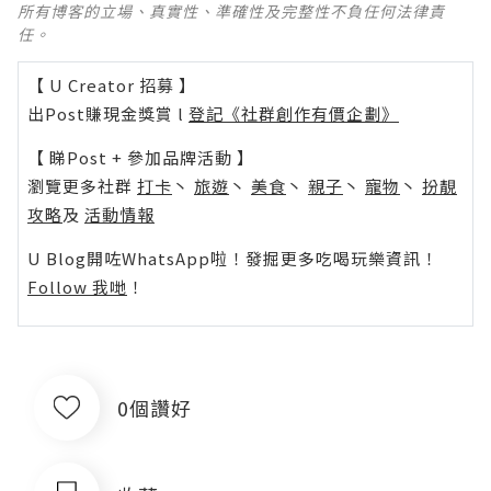
所有博客的立場、真實性、準確性及完整性不負任何法律責
任。
【 U Creator 招募 】
出Post賺現金獎賞 l
登記《社群創作有價企劃》
【 睇Post + 參加品牌活動 】
瀏覽更多社群
打卡
丶
旅遊
丶
美食
丶
親子
丶
寵物
丶
扮靚
攻略
及
活動情報
U Blog開咗WhatsApp啦！發掘更多吃喝玩樂資訊！
Follow 我哋
！
0個讚好