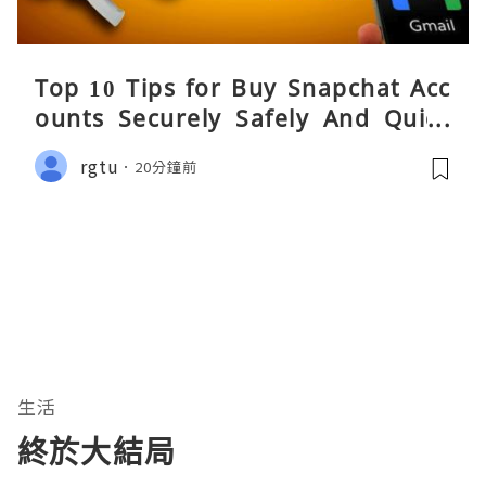
Top 10 Tips for Buy Snapchat Acc
ounts Securely Safely And Quick
y....
rgtu
20分鐘前
生活
終於大結局