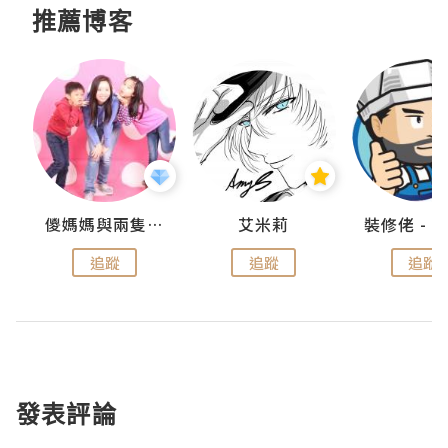
推薦博客
點滴
儍媽媽與兩隻小魔怪之家
艾米莉
追蹤
追蹤
追蹤
發表評論