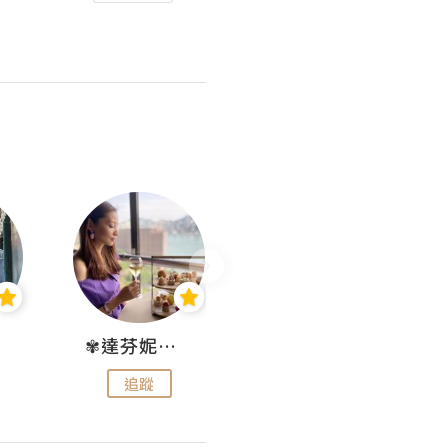
✾達芬妮•愛孩子•愛生活✾
wendysugar享受生活gogogo
追蹤
追蹤