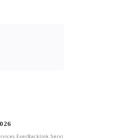
2026
rvices EverBacklink Servi