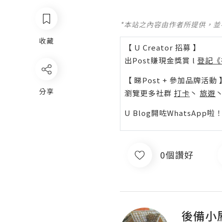
*本站之內容由作者所提供，
收藏
【 U Creator 招募 】
出Post賺現金獎賞 l
登記《
【 睇Post + 參加品牌活動 
分享
瀏覽更多社群
打卡
丶
旅遊
U Blog開咗WhatsAp
0個讚好
後備小