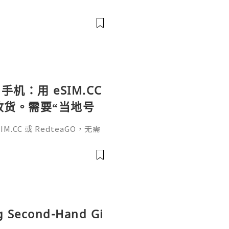
手机：用 eSIM.CC
待收货。需要“当地号
、外卖、客户联
.CC 或 RedteaGO，无需
（明确提供通话短信套
信”（如打车、外卖、客户联
通话短信套餐）。长期多国移动办
Xesim，一次收货长期使用，
tps://esim.redteag
ng Second-Hand Gi