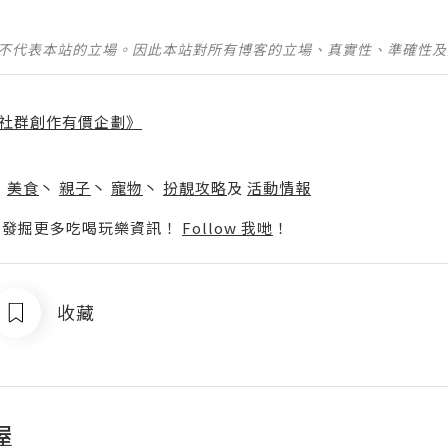
並不代表本站的立場。因此本站對所有博客的立場、真實性、準確性
社群創作有價企劃》
】
丶
美食
丶
親子
丶
寵物
丶
扮靚攻略
及
活動情報
p啦！發掘更多吃喝玩樂資訊！
Follow 我哋
！
收藏
屋