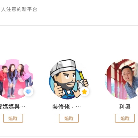
有人注意的新平台
儍媽媽與兩隻小魔怪之家
裝修佬 - 香港一站式網上裝修平台
利奧
追蹤
追蹤
追蹤