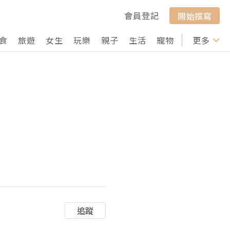
會員登記
開始撰寫
食
旅遊
女生
玩樂
親子
生活
寵物
行山
更多
打卡
追蹤