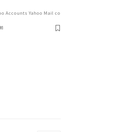
oo Accounts Yahoo Mail co
people worldwide for pers
respondence, and online a
前