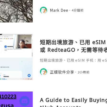
ces EverBacklink Services Ever!
Mark Dee
4分鐘前
短期出境旅游、已用 eSIM 
或 RedteaGO，无需等
码 + 通话短信”（如打车
短期出境旅游、已用 eSIM 手机：用 eSIM
络）：优先 RedteaGO
等待收货。需要“当地号码 + 通话短
络）：优先 RedteaGO（明确提供
正版软件分享
餐）。长
2小時前
公数字游民，或手机不支持 eSIM：用 
方便在不同国家切换号码与套餐 全球流量卡 ht
o.com/?c=q4apir8k
A Guide to Easily Buyi