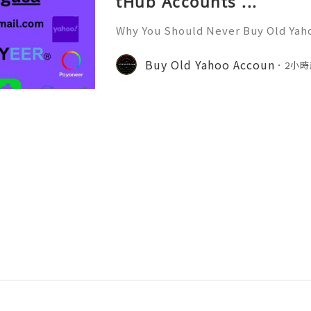
tHub Accounts ...
Why You Should Never Buy Old Yah
ntinues to be used by millions of 
onal communication, business cor
Buy Old Yahoo Accoun
2小時
ccount recovery. Because of