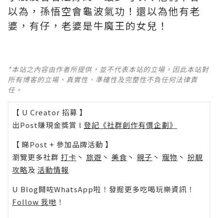
以為，孫悟空會龜波氣功！還以為他有老
婆，有仔，老婆是牛魔王的女兒！
*本站之內容由作者所提供，並不代表本站的立場。因此本站對
所有博客的立場、真實性、準確性及完整性不負任何法律責
任。
【 U Creator 招募 】
出Post賺現金獎賞 l
登記《社群創作有價企劃》
【 睇Post + 參加品牌活動 】
瀏覽更多社群
打卡
丶
旅遊
丶
美食
丶
親子
丶
寵物
丶
扮靚
攻略
及
活動情報
U Blog開咗WhatsApp啦！發掘更多吃喝玩樂資訊！
Follow 我哋
！