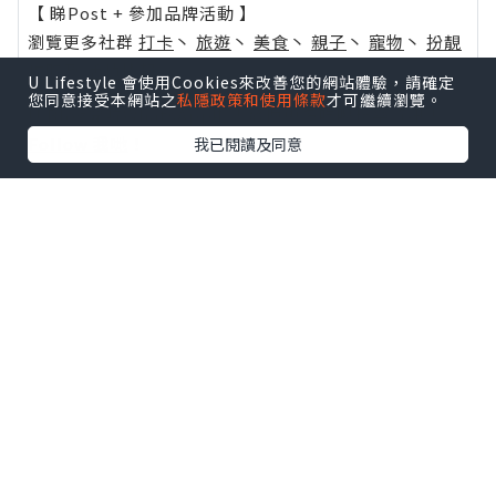
【 睇Post + 參加品牌活動 】
瀏覽更多社群
打卡
丶
旅遊
丶
美食
丶
親子
丶
寵物
丶
扮靚
攻略
及
活動情報
U Lifestyle 會使用Cookies來改善您的網站體驗，請確定
您同意接受本網站之
私隱政策和使用條款
才可繼續瀏覽。
U Blog開咗WhatsApp啦！發掘更多吃喝玩樂資訊！
Follow 我哋
！
我已閱讀及同意
0個讚好
收藏