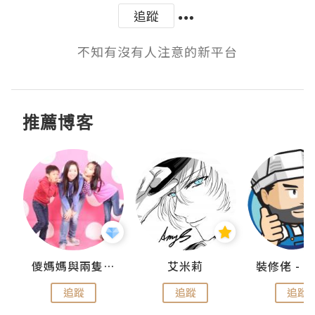
追蹤
不知有沒有人注意的新平台
推薦博客
點滴
儍媽媽與兩隻小魔怪之家
艾米莉
追蹤
追蹤
追蹤