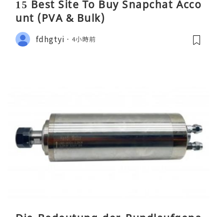
15 Best Site To Buy Snapchat Acco
unt (PVA & Bulk)
fdhgtyi
4小時前