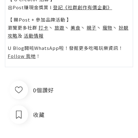
出Post賺現金獎賞 l
登記《社群創作有價企劃》
【 睇Post + 參加品牌活動 】
瀏覽更多社群
打卡
丶
旅遊
丶
美食
丶
親子
丶
寵物
丶
扮靚
攻略
及
活動情報
U Blog開咗WhatsApp啦！發掘更多吃喝玩樂資訊！
Follow 我哋
！
0個讚好
收藏