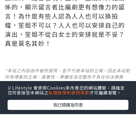
係的，顯示留言者比編劇更有想像力的留
言！為什麼有些人認為人人也可以換拍
檔，笙姐不可以？人人也可以安排自己的
演出，笙姐不從白女士的安排就是不妥？
真是莫名其妙！ ​​​
*本站之內容由作者所提供，並不代表本站的立場。因此本站對
所有博客的立場、真實性、準確性及完整性不負任何法律責
任。
U Lifestyle 會使用Cookies來改善您的網站體驗，請確定
您同意接受本網站之
私隱政策和使用條款
才可繼續瀏覽。
【 U Creator 招募 】
我已閱讀及同意
出Post賺現金獎賞 l
登記《社群創作有價企劃》
【 睇Post + 參加品牌活動 】
瀏覽更多社群
打卡
丶
旅遊
丶
美食
丶
親子
丶
寵物
丶
扮靚
攻略
及
活動情報