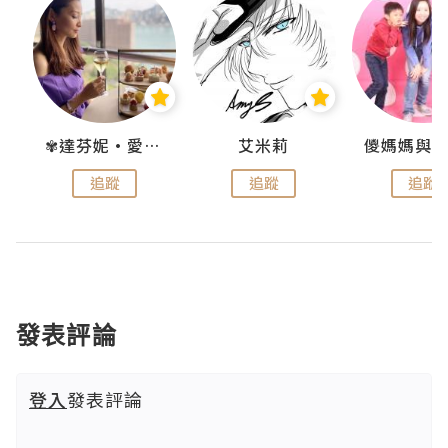
點滴
✾達芬妮•愛孩子•愛生活✾
艾米莉
追蹤
追蹤
追蹤
發表評論
登入
發表評論