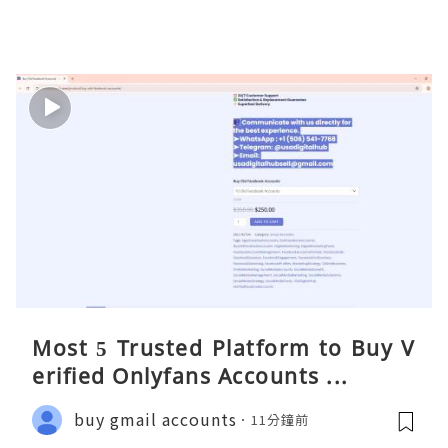
Most 5 Trusted Platform to Buy V
erified Onlyfans Accounts ...
buy gmail accounts
11分鐘前