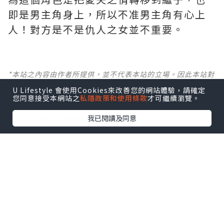
即是男主角身上，所以不准男主角有心上
人！對方是不是仇人之女並不重要。
*本站之內容由作者所提供，並不代表本站的立場。因此本站對
所有博客的立場、真實性、準確性及完整性不負任何法律責
U Lifestyle 會使用Cookies來改善您的網站體驗，請確定
任。
您同意接受本網站之
私隱政策和使用條款
才可繼續瀏覽。
【 U Creator 招募 】
我已閱讀及同意
出Post賺現金獎賞 l
登記《社群創作有價企劃》
【 睇Post + 參加品牌活動 】
瀏覽更多社群
打卡
丶
旅遊
丶
美食
丶
親子
丶
寵物
丶
扮靚
攻略
及
活動情報
U Blog開咗WhatsApp啦！發掘更多吃喝玩樂資訊！
Follow 我哋
！