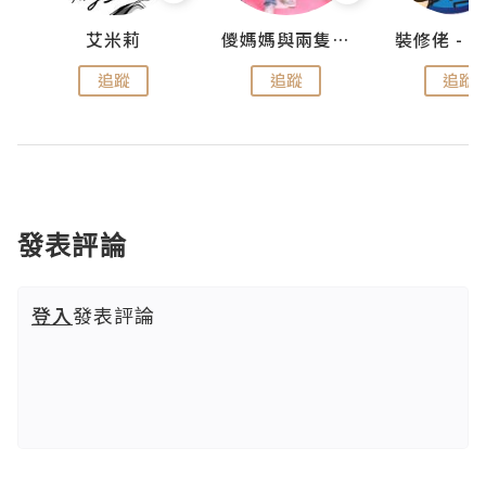
點滴
艾米莉
儍媽媽與兩隻小魔怪之家
追蹤
追蹤
追蹤
發表評論
登入
發表評論