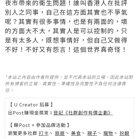
夜市帶來的衛生問題！誰叫香港人在批評
別人之同事，自己在這方面其實也不爭氣
呢？其實有很多事情，也是有兩面的，壞
的方面大不大，其實人是可以控制的，只
是有太多人，既想事情好，但自己又做得
不好！不好又有怨言！這個世界真奇怪！
*本站之內容由作者所提供，並不代表本站的立場。因此本站對
所有博客的立場、真實性、準確性及完整性不負任何法律責
任。
【 U Creator 招募 】
出Post賺現金獎賞 l
登記《社群創作有價企劃》
【 睇Post + 參加品牌活動 】
瀏覽更多社群
打卡
丶
旅遊
丶
美食
丶
親子
丶
寵物
丶
扮靚