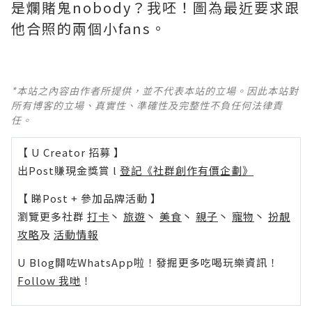
是爛賭鬼nobody？我呸！圖為最近要求跟
他合照的兩個小fans。
*本站之內容由作者所提供，並不代表本站的立場。因此本站對
所有博客的立場、真實性、準確性及完整性不負任何法律責
任。
【 U Creator 招募 】
出Post賺現金獎賞 l
登記《社群創作有價企劃》
【 睇Post + 參加品牌活動 】
瀏覽更多社群
打卡
丶
旅遊
丶
美食
丶
親子
丶
寵物
丶
扮靚
攻略
及
活動情報
U Blog開咗WhatsApp啦！發掘更多吃喝玩樂資訊！
Follow 我哋
！