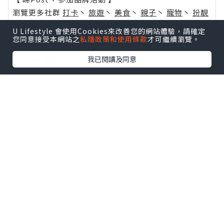
瀏覽更多社群
打卡
丶
旅遊
丶
美食
丶
親子
丶
寵物
丶
扮靚
攻略
及
活動情報
U Lifestyle 會使用Cookies來改善您的網站體驗，請確定
您同意接受本網站之
私隱政策和使用條款
才可繼續瀏覽。
U Blog開咗WhatsApp啦！發掘更多吃喝玩樂資訊！
Follow 我哋
！
我已閱讀及同意
0個讚好
收藏