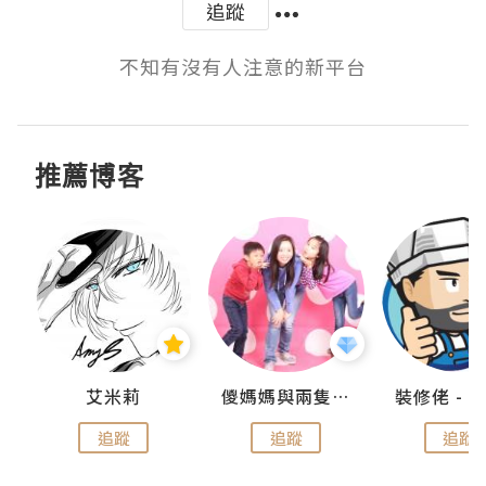
追蹤
不知有沒有人注意的新平台
推薦博客
點滴
艾米莉
儍媽媽與兩隻小魔怪之家
追蹤
追蹤
追蹤