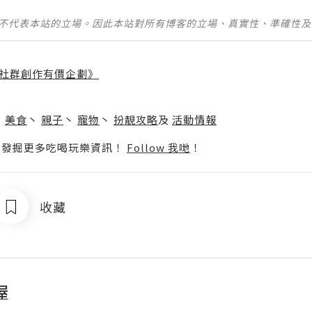
並不代表本站的立場。因此本站對所有博客的立場、真實性、準確性
社群創作有價企劃》
】
丶
美食
丶
親子
丶
寵物
丶
扮靚攻略
及
活動情報
p啦！發掘更多吃喝玩樂資訊！
Follow 我哋
！
收藏
屋