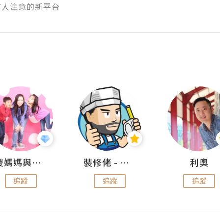
有人注意的新平台
儍媽媽與兩隻小魔怪之家
裝修佬 - 香港一站式網上裝修平台
利奧
追蹤
追蹤
追蹤