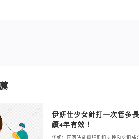
薦
伊妍仕少女針打一次管多
續4年有效！
伊妍仕因同時能實現骨相支撐和皮相補