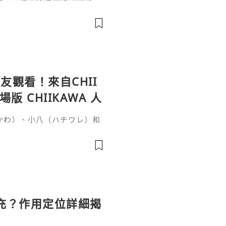
女針。打針能長效維持效果卻
間？這個問題要從它的核心成
於普通玻尿酸的長效再生邏輯
復原樣的普通玻尿酸不同，伊
增生劑，少女針的長效性來自雙
觀看！來自CHII
 CHIIKAWA 人
いかわ）、小八（ハチワレ）和
否很難想像會與恐怖故事有
秘密》（映画ちいかわ 人魚の
時候，突然收到一張傳單，邀
單的討伐任務就能獲得100
雖然水獺（ラッコ）覺得傳單
充？作用定位詳細揭