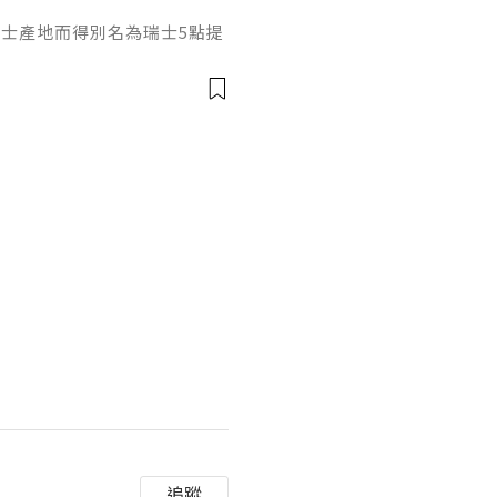
和瑞士產地而得別名為瑞士5點提
，在打之前先來瞭解它是什
填充效果嗎？結合它的產品定
獨特作用邏輯瑞士5點提升針是
純度透明質酸，不含化學交聯試
有目前市場上頂尖的透明質酸
追蹤