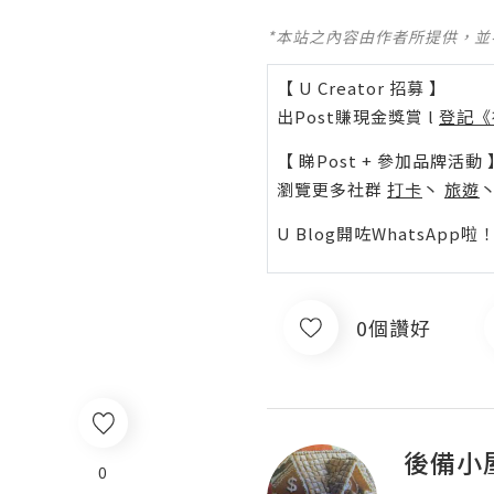
*本站之內容由作者所提供，
【 U Creator 招募 】
出Post賺現金獎賞 l
登記《
【 睇Post + 參加品牌活動 
瀏覽更多社群
打卡
丶
旅遊
U Blog開咗WhatsAp
0個讚好
後備小
0