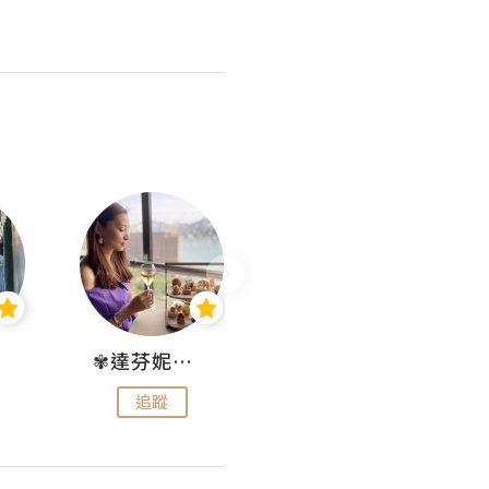
✾達芬妮•愛孩子•愛生活✾
wendysugar享受生活gogogo
追蹤
追蹤