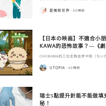
緊致有彈性的年輕面容，所以又稱為少
非永久，伊妍仕少女針打一次管多長時
愛美新世界
3小時前
分邏輯和不同劑型的差異說起。1.區別
和僅做表層修飾填充、吸收後就快速恢
妍仕Ellansé為再生材料的膠原蛋白
重成分的協同作用：CMC凝膠載體
【日本の映画】不適合小朋友
KAWA的恐怖故事？—《劇場版
魚島的秘密》
CHIIKAWA的三位主角吉伊卡哇（ち
兔兔（ウサギ）的外型都非常可愛，是
關？《劇場版 CHIIKAWA 人魚島的
UTOPIA
3小時前
島のひみつ）講述兔兔在草地上休息的
請他們到特別的島嶼，只要在島上完成簡
倍報酬，更有免費的限定拉麵與甜品，
的內容有點奇怪，不過最後還
瑞士5點提升針能不能做填
秘！