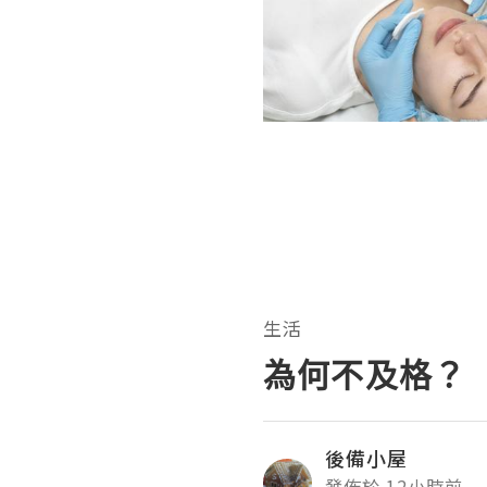
生活
為何不及格？
後備小屋
發佈於 12小時前