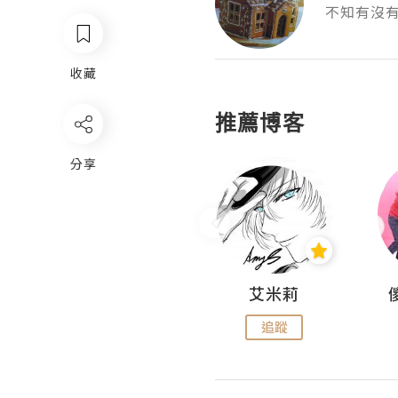
不知有沒
收藏
推薦博客
分享
Hahakelly的生活點滴
艾米莉
追蹤
追蹤