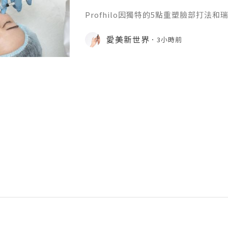
Profhilo因獨特的5點重塑臉部打法
升針。在世界範圍內收穫了不少好口碑
麼？它有什麼效果？瑞士5點提升針有
愛美新世界
3小時前
位就能得到清晰的答案。1.生物重塑的
依託物理專利NAHYCO技術生產的高
劑BDDE，安全性高、副作用少，還擁
濃度，單支含有64mg