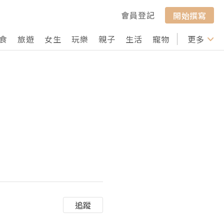
會員登記
開始撰寫
食
旅遊
女生
玩樂
親子
生活
寵物
行山
更多
打卡
追蹤