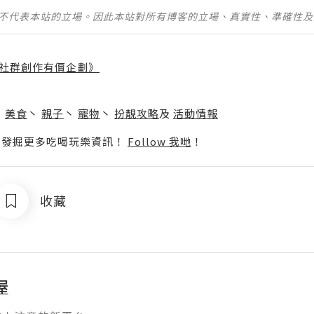
並不代表本站的立場。因此本站對所有博客的立場、真實性、準確性
社群創作有價企劃》
】
丶
美食
丶
親子
丶
寵物
丶
扮靚攻略
及
活動情報
p啦！發掘更多吃喝玩樂資訊！
Follow 我哋
！
收藏
屋