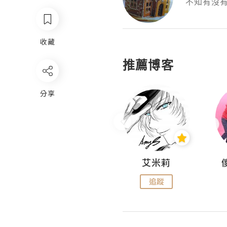
不知有沒
收藏
推薦博客
分享
Hahakelly的生活點滴
艾米莉
追蹤
追蹤