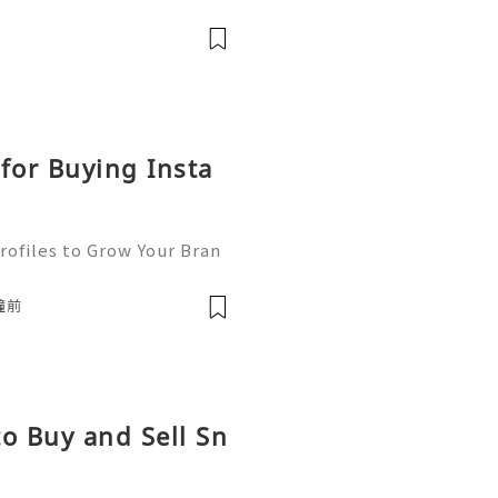
 outlines on pattern pape
ap and skirt shape. Follow
for Buying Insta
rofiles to Grow Your Bran
, Instagram has become on
a platforms for businesse
鐘前
o Buy and Sell Sn