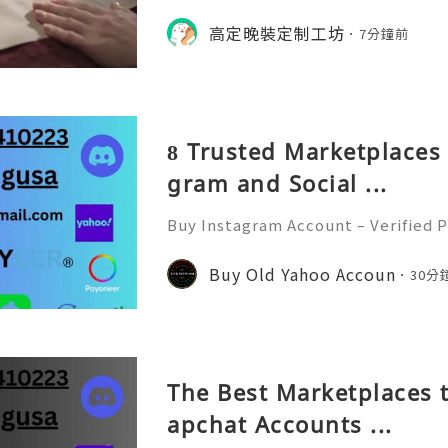
n‑drafting. Craftsmen draw precise
r to define waistline, shoulder str
高定晚裝定制工坊
7分鐘前
the whole handmade‑ma
8 Trusted Marketplaces 
gram and Social ...
Buy Instagram Account – Verified P
d Faster In today’s digital world
e of the most powerful social medi
Buy Old Yahoo Accoun
30分
s, influencers, marketer
The Best Marketplaces t
apchat Accounts ...