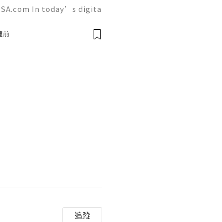
SA.com In today’s digita
 a powerful role in commu
g. AcckingUSA.com Snapch
鐘前
追蹤