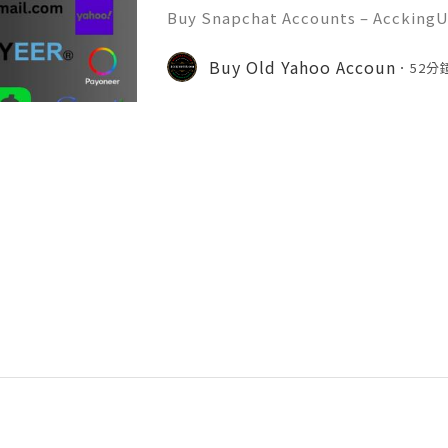
Buy Snapchat Accounts – AcckingU
l era, social media platforms play
nication, branding, and marketin
Buy Old Yahoo Accoun
52分
at has become one of the most