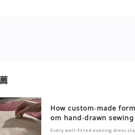
薦
How custom‑made forma
om hand‑drawn sewing 
Every well‑fitted evening dress sta