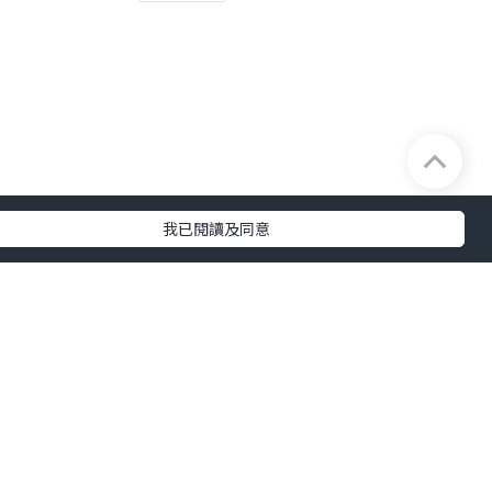
我已閱讀及同意
鼎爺也想到好點子的時
外，觀眾對同一時段的新