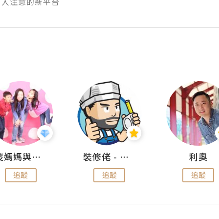
有人注意的新平台
儍媽媽與兩隻小魔怪之家
裝修佬 - 香港一站式網上裝修平台
利奧
追蹤
追蹤
追蹤