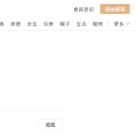
會員登記
開始撰寫
食
旅遊
女生
玩樂
親子
生活
寵物
行山
更多
打卡
追蹤