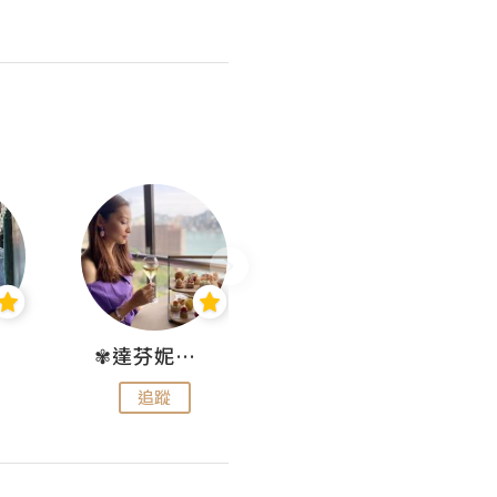
✾達芬妮•愛孩子•愛生活✾
wendysugar享受生活gogogo
追蹤
追蹤