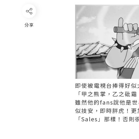
分享
即使被電視台捧得好似
「甲之熊掌，乙之砒霜
雖然他的fans說他
似技安，即時胖虎！更
「Sales」那樣！否則