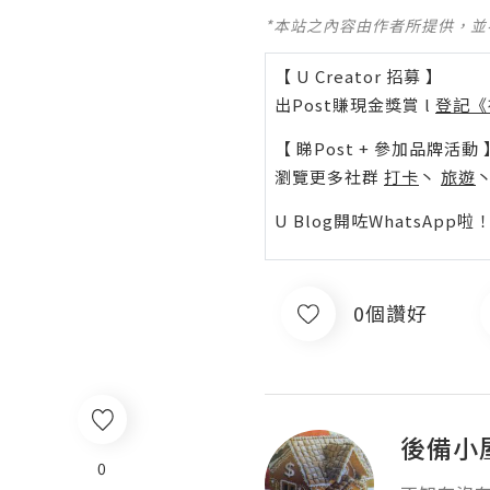
*本站之內容由作者所提供，
【 U Creator 招募 】
出Post賺現金獎賞 l
登記《
【 睇Post + 參加品牌活動 
瀏覽更多社群
打卡
丶
旅遊
U Blog開咗WhatsAp
0個讚好
後備小
0