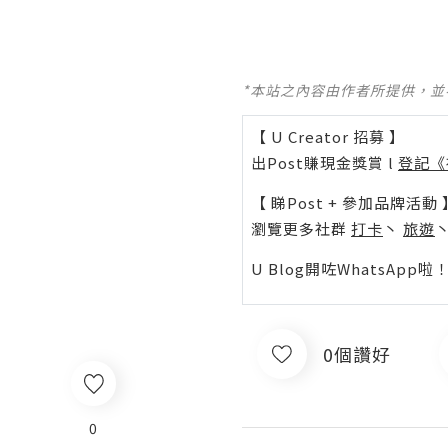
*本站之內容由作者所提供，
【 U Creator 招募 】
出Post賺現金獎賞 l
登記《
【 睇Post + 參加品牌活動 
瀏覽更多社群
打卡
丶
旅遊
U Blog開咗WhatsAp
0個讚好
0