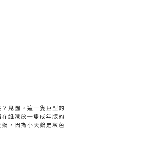
呢？見圖。這一隻巨型的
請在維港放一隻成年版的
天鵝，因為小天鵝是灰色