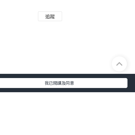
追蹤
我已閱讀及同意
鼎爺也想到好點子的時