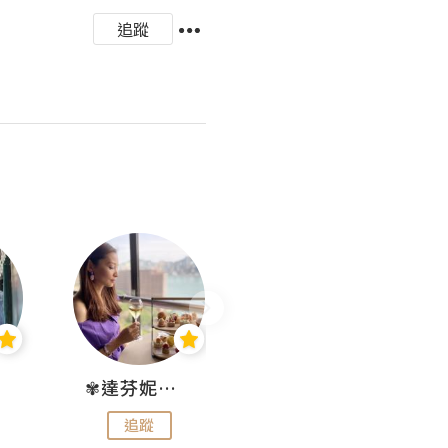
追蹤
✾達芬妮•愛孩子•愛生活✾
wendysugar享受生活gogogo
追蹤
追蹤