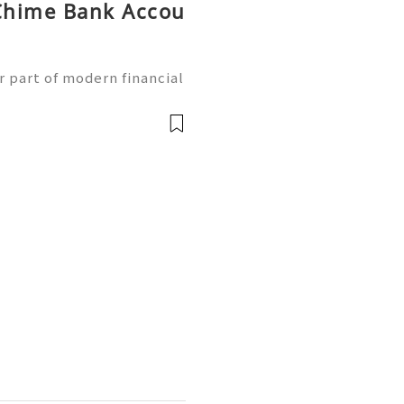
Chime Bank Accou
g
 part of modern financial
ess banking services qui
obile devices. With the g