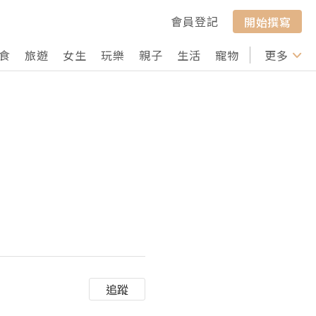
會員登記
開始撰寫
食
旅遊
女生
玩樂
親子
生活
寵物
行山
更多
打卡
追蹤