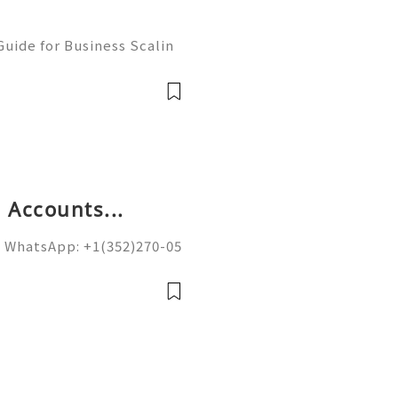
uide for Business Scalin
: @usagoodservicesit ➤ W
: usagoodservicesit@gmai
 Accounts...
 WhatsApp: +1(352)270-05
ail.com Google’s spam fi
on of sending domains and