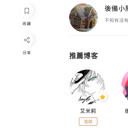
後備小
不知有沒
收藏
分享
推薦博客
Hahakelly的生活點滴
艾米莉
追蹤
追蹤