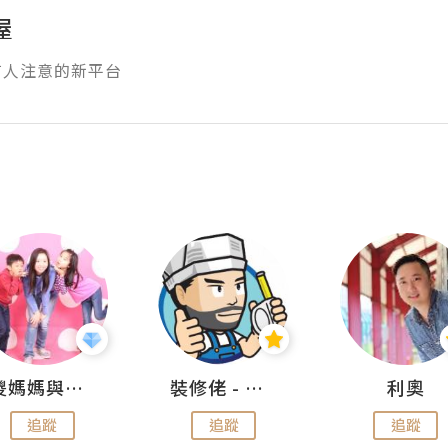
屋
有人注意的新平台
儍媽媽與兩隻小魔怪之家
裝修佬 - 香港一站式網上裝修平台
利奧
追蹤
追蹤
追蹤