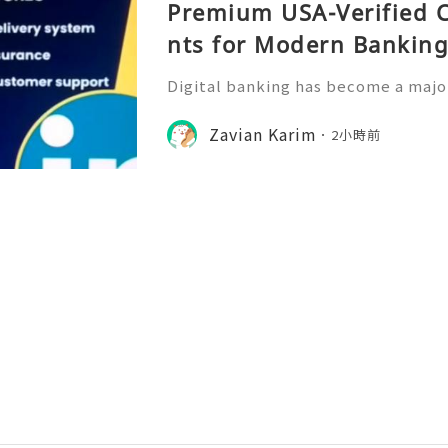
Premium USA-Verified 
nts for Modern Bankin
Digital banking has become a major
management, allowing users to acc
ckly and conveniently from their m
Zavian Karim
2小時前
rowth of online financia