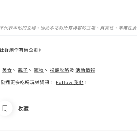
並不代表本站的立場。因此本站對所有博客的立場、真實性、準確性
社群創作有價企劃》
】
丶
美食
丶
親子
丶
寵物
丶
扮靚攻略
及
活動情報
p啦！發掘更多吃喝玩樂資訊！
Follow 我哋
！
收藏