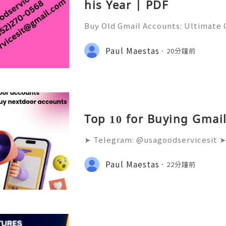
his Year | PDF
Buy Old Gmail Accounts: Ultimate G
g & Marketing Success ➤ Telegram
hatsApp: +1(352)270-0568 ➤ Email
Paul Maestas
20分鐘前
l.co Meta Description: Looking
Top 10 for Buying Gmail
➤ Telegram: @usagoodservicesit ➤
68 ➤ Email: usagoodservicesit@gm
lters analyze the age and reputati
Paul Maestas
22分鐘前
accounts. Fresh accounts sen