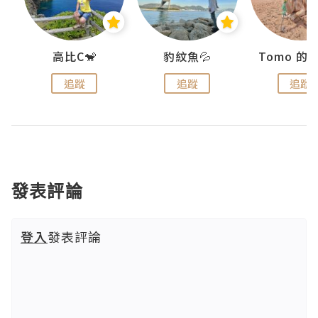
)
高比C🐒
豹紋魚💦
追蹤
追蹤
追蹤
發表評論
登入
發表評論