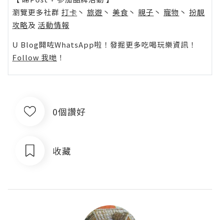
瀏覽更多社群
打卡
丶
旅遊
丶
美食
丶
親子
丶
寵物
丶
扮靚
攻略
及
活動情報
U Blog開咗WhatsApp啦！發掘更多吃喝玩樂資訊！
Follow 我哋
！
0個讚好
收藏