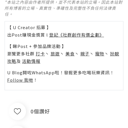
*本站之內容由作者所提供，並不代表本站的立場。因此本站對
所有博客的立場、真實性、準確性及完整性不負任何法律責
任。
【 U Creator 招募 】
出Post賺現金獎賞 l
登記《社群創作有價企劃》
【 睇Post + 參加品牌活動 】
瀏覽更多社群
打卡
丶
旅遊
丶
美食
丶
親子
丶
寵物
丶
扮靚
攻略
及
活動情報
U Blog開咗WhatsApp啦！發掘更多吃喝玩樂資訊！
Follow 我哋
！
0個讚好