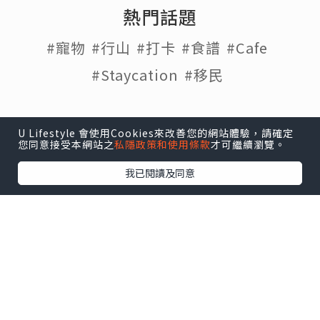
熱門話題
#寵物
#行山
#打卡
#食譜
#Cafe
#Staycation
#移民
U Lifestyle 會使用Cookies來改善您的網站體驗，請確定
U Lifestyle
|
Travel
|
HK
|
Beauty
|
Food
|
Blog
|
您同意接受本網站之
私隱政策和使用條款
才可繼續瀏覽。
e-zone
我已閱讀及同意
關於我們 |
免責聲明 |
使用條款 |
私隱政策 |
招聘人才 |
聯絡我們
下載 U Lifestyle應用程式