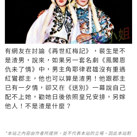
有網友在討論《再世紅梅記》，裴生是不
是渣男，說來，如果另一套名劇《鳯閣恩
仇未了情》中，男主角耶律君雄沒有重遇
紅鸞郡主，他也可以算是渣男！他跟郡主
已有一夕情，卻又在《送別》一幕說自己
配不上她，勸她日後依照皇兄安排，另嫁
他人！不是渣是什麼？ ​​​
*本站之內容由作者所提供，並不代表本站的立場。因此本站對