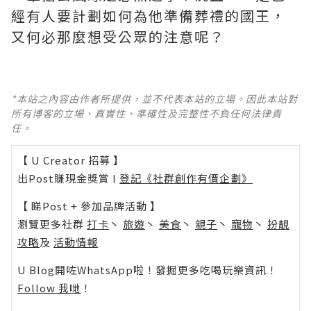
經有人要計劃如何為他準備葬禮的國王，
又何必那麼想受公眾的注意呢？
*本站之內容由作者所提供，並不代表本站的立場。因此本站對
所有博客的立場、真實性、準確性及完整性不負任何法律責
任。
【 U Creator 招募 】
出Post賺現金獎賞 l
登記《社群創作有價企劃》
【 睇Post + 參加品牌活動 】
瀏覽更多社群
打卡
丶
旅遊
丶
美食
丶
親子
丶
寵物
丶
扮靚
攻略
及
活動情報
U Blog開咗WhatsApp啦！發掘更多吃喝玩樂資訊！
Follow 我哋
！