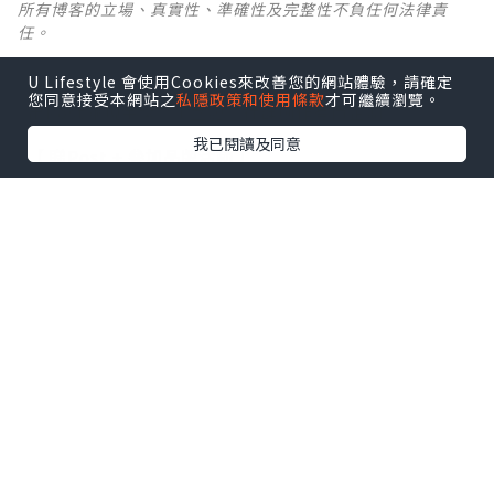
所有博客的立場、真實性、準確性及完整性不負任何法律責
任。
U Lifestyle 會使用Cookies來改善您的網站體驗，請確定
【 U Creator 招募 】
您同意接受本網站之
私隱政策和使用條款
才可繼續瀏覽。
出Post賺現金獎賞 l
登記《社群創作有價企劃》
我已閱讀及同意
【 睇Post + 參加品牌活動 】
瀏覽更多社群
打卡
丶
旅遊
丶
美食
丶
親子
丶
寵物
丶
扮靚
攻略
及
活動情報
U Blog開咗WhatsApp啦！發掘更多吃喝玩樂資訊！
Follow 我哋
！
0個讚好