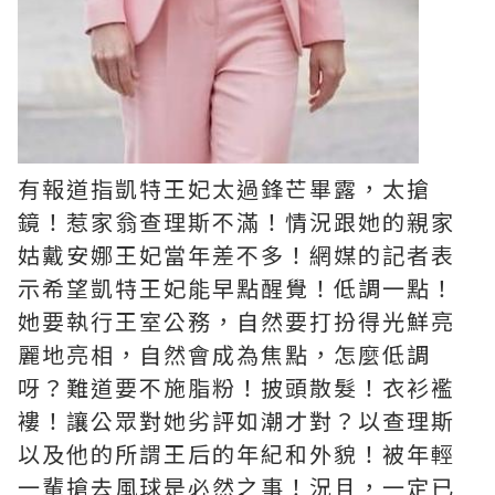
有報道指凱特王妃太過鋒芒畢露，太搶
鏡！惹家翁查理斯不滿！情況跟她的親家
姑戴安娜王妃當年差不多！網媒的記者表
示希望凱特王妃能早點醒覺！低調一點！
她要執行王室公務，自然要打扮得光鮮亮
麗地亮相，自然會成為焦點，怎麼低調
呀？難道要不施脂粉！披頭散髮！衣衫襤
褸！讓公眾對她劣評如潮才對？以查理斯
以及他的所謂王后的年紀和外貌！被年輕
一輩搶去風球是必然之事！況且，一定已