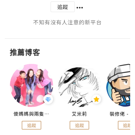
追蹤
不知有沒有人注意的新平台
推薦博客
點滴
儍媽媽與兩隻小魔怪之家
艾米莉
追蹤
追蹤
追蹤