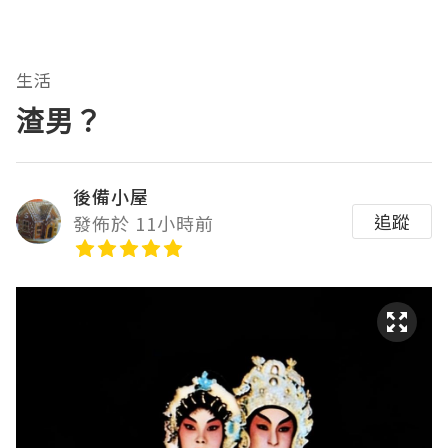
生活
渣男？
後備小屋
追蹤
發佈於 11小時前