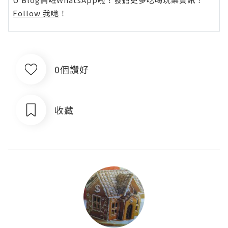
Follow 我哋
！
0個讚好
收藏