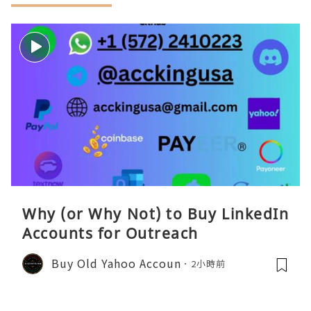
Why (or Why Not) to Buy LinkedIn
Accounts for Outreach
Buy Old Yahoo Accoun
2小時前