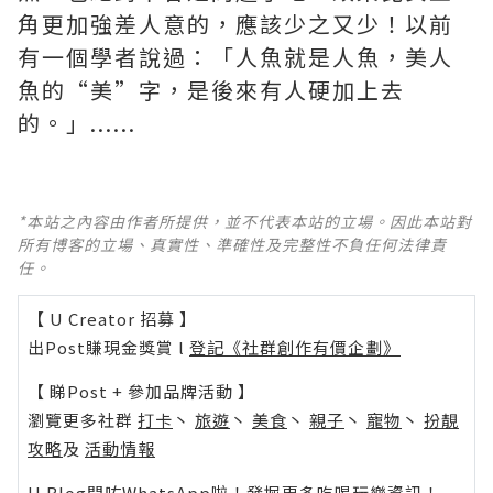
角更加強差人意的，應該少之又少！以前
有一個學者說過：「人魚就是人魚，美人
魚的“美”字，是後來有人硬加上去
的。」......
*本站之內容由作者所提供，並不代表本站的立場。因此本站對
所有博客的立場、真實性、準確性及完整性不負任何法律責
任。
【 U Creator 招募 】
出Post賺現金獎賞 l
登記《社群創作有價企劃》
【 睇Post + 參加品牌活動 】
瀏覽更多社群
打卡
丶
旅遊
丶
美食
丶
親子
丶
寵物
丶
扮靚
攻略
及
活動情報
U Blog開咗WhatsApp啦！發掘更多吃喝玩樂資訊！