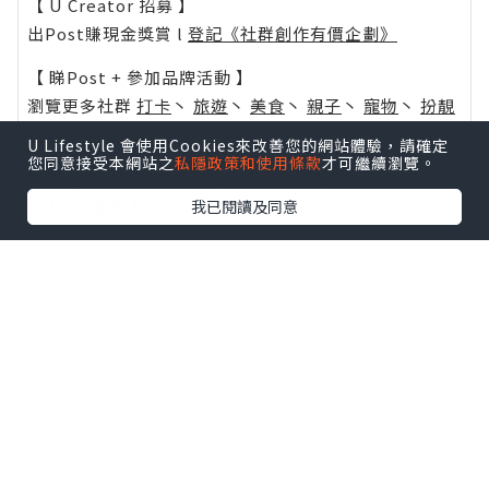
【 U Creator 招募 】
出Post賺現金獎賞 l
登記《社群創作有價企劃》
【 睇Post + 參加品牌活動 】
瀏覽更多社群
打卡
丶
旅遊
丶
美食
丶
親子
丶
寵物
丶
扮靚
攻略
及
活動情報
U Lifestyle 會使用Cookies來改善您的網站體驗，請確定
您同意接受本網站之
私隱政策和使用條款
才可繼續瀏覽。
U Blog開咗WhatsApp啦！發掘更多吃喝玩樂資訊！
Follow 我哋
！
我已閱讀及同意
0個讚好
收藏