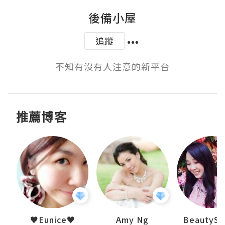
後備小屋
追蹤
不知有沒有人注意的新平台
推薦博客
h 夏沫
♥Eunice♥
Amy Ng