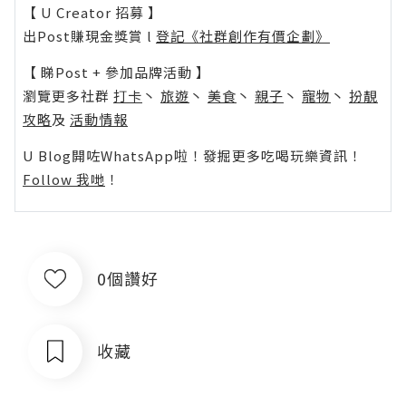
【 U Creator 招募 】
出Post賺現金獎賞 l
登記《社群創作有價企劃》
【 睇Post + 參加品牌活動 】
瀏覽更多社群
打卡
丶
旅遊
丶
美食
丶
親子
丶
寵物
丶
扮靚
攻略
及
活動情報
U Blog開咗WhatsApp啦！發掘更多吃喝玩樂資訊！
Follow 我哋
！
0個讚好
收藏