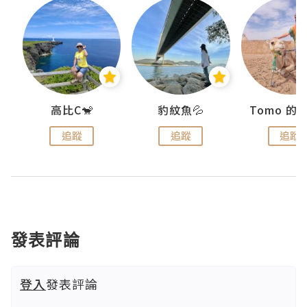
)
高比C🐒
豹紋魚💦
追蹤
追蹤
追蹤
發表評論
登入
發表評論