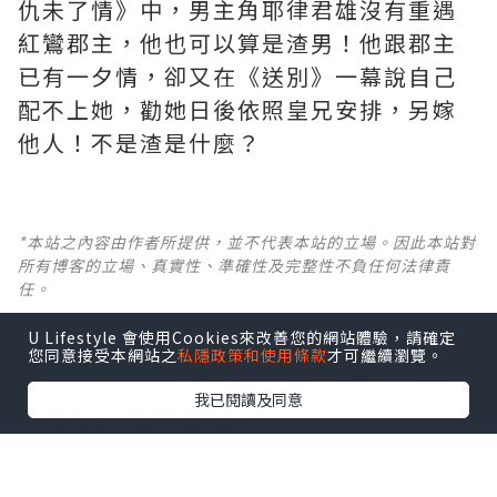
仇未了情》中，男主角耶律君雄沒有重遇
紅鸞郡主，他也可以算是渣男！他跟郡主
已有一夕情，卻又在《送別》一幕說自己
配不上她，勸她日後依照皇兄安排，另嫁
他人！不是渣是什麼？ ​​​
*本站之內容由作者所提供，並不代表本站的立場。因此本站對
所有博客的立場、真實性、準確性及完整性不負任何法律責
任。
U Lifestyle 會使用Cookies來改善您的網站體驗，請確定
【 U Creator 招募 】
您同意接受本網站之
私隱政策和使用條款
才可繼續瀏覽。
出Post賺現金獎賞 l
登記《社群創作有價企劃》
我已閱讀及同意
【 睇Post + 參加品牌活動 】
瀏覽更多社群
打卡
丶
旅遊
丶
美食
丶
親子
丶
寵物
丶
扮靚
攻略
及
活動情報