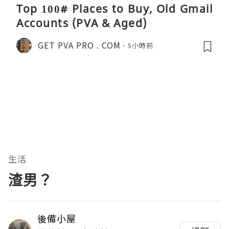
Top 100# Places to Buy, Old Gmail
Accounts (PVA & Aged)
GET PVA PRO . COM
5小時前
生活
渣男？
後備小屋