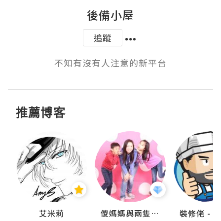
後備小屋
追蹤
不知有沒有人注意的新平台
推薦博客
點滴
艾米莉
儍媽媽與兩隻小魔怪之家