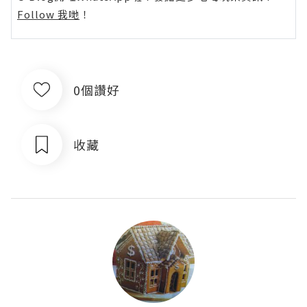
Follow 我哋
！
0個讚好
收藏