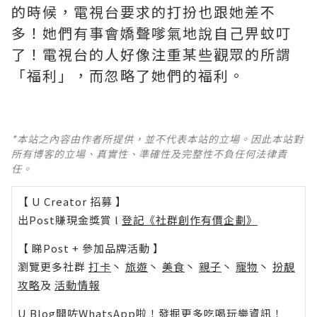
的時候，電視台要求的打扮也跟她差不
多！她們有事會嬌聲嗲氣地說自己畀蚊叮
了！電視台的人好像注重某些觀眾的所謂
「福利」，而忽略了她們的福利。
*本站之內容由作者所提供，並不代表本站的立場。因此本站對
所有博客的立場、真實性、準確性及完整性不負任何法律責
任。
【 U Creator 招募 】
出Post賺現金獎賞 l
登記《社群創作有價企劃》
【 睇Post + 參加品牌活動 】
瀏覽更多社群
打卡
丶
旅遊
丶
美食
丶
親子
丶
寵物
丶
扮靚
攻略
及
活動情報
U Blog開咗WhatsApp啦！發掘更多吃喝玩樂資訊！