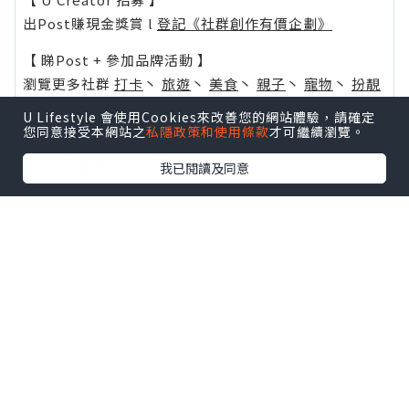
出Post賺現金獎賞 l
登記《社群創作有價企劃》
【 睇Post + 參加品牌活動 】
瀏覽更多社群
打卡
丶
旅遊
丶
美食
丶
親子
丶
寵物
丶
扮靚
攻略
及
活動情報
U Lifestyle 會使用Cookies來改善您的網站體驗，請確定
您同意接受本網站之
私隱政策和使用條款
才可繼續瀏覽。
U Blog開咗WhatsApp啦！發掘更多吃喝玩樂資訊！
Follow 我哋
！
我已閱讀及同意
0個讚好
收藏