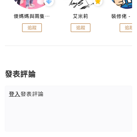
點滴
儍媽媽與兩隻小魔怪之家
艾米莉
追蹤
追蹤
追蹤
發表評論
登入
發表評論