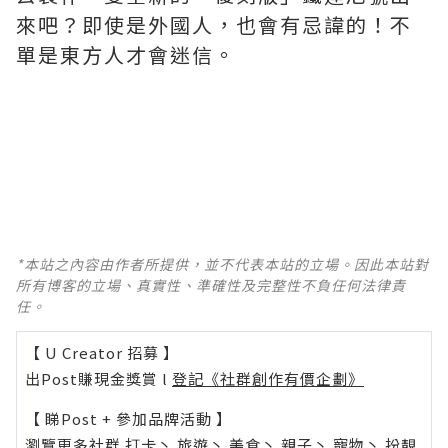
來吧？即使是外國人，也會有忌諱的！不
單是東方人才會迷信。
*本站之內容由作者所提供，並不代表本站的立場。因此本站對
所有博客的立場、真實性、準確性及完整性不負任何法律責
任。
【 U Creator 招募 】
出Post賺現金獎賞 l
登記《社群創作有價企劃》
【 睇Post + 參加品牌活動 】
瀏覽更多社群
打卡
丶
旅遊
丶
美食
丶
親子
丶
寵物
丶
扮靚