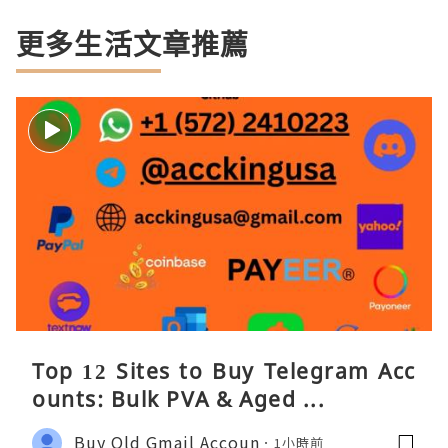
更多生活文章推薦
Top 12 Sites to Buy Telegram Acc
ounts: Bulk PVA & Aged ...
Buy Old Gmail Accoun
1小時前