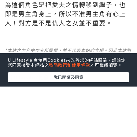
為這個角色是把愛夫之情轉移到繼子，也
即是男主角身上，所以不准男主角有心上
人！對方是不是仇人之女並不重要。
*本站之內容由作者所提供，並不代表本站的立場。因此本站對
所有博客的立場、真實性、準確性及完整性不負任何法律責
U Lifestyle 會使用Cookies來改善您的網站體驗，請確定
任。
您同意接受本網站之
私隱政策和使用條款
才可繼續瀏覽。
【 U Creator 招募 】
我已閱讀及同意
出Post賺現金獎賞 l
登記《社群創作有價企劃》
【 睇Post + 參加品牌活動 】
瀏覽更多社群
打卡
丶
旅遊
丶
美食
丶
親子
丶
寵物
丶
扮靚
攻略
及
活動情報
U Blog開咗WhatsApp啦！發掘更多吃喝玩樂資訊！
Follow 我哋
！