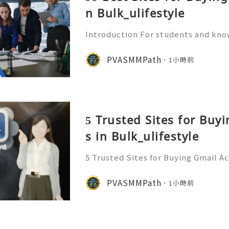
n Bulk_ulifestyle
Introduction For students and kn
Share method is transformative. In
hting entire pages (which rarely wo
PVASMMPath
1小時前
"clip" of knowledge. T
5 Trusted Sites for Buy
s in Bulk_ulifestyle
5 Trusted Sites for Buying Gmail A
ant to more information just con
ply/Contact ╰┈➤➤WhatsApp:+1 (
PVASMMPath
1小時前
gram: @Pvasmmpath Learn how ag