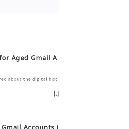
for Aged Gmail A
ed about the digital hist
 you created ten years ag
 than a forgotten inbox; i
g Gmail Accounts i