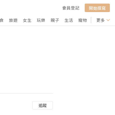
會員登記
開始撰寫
食
旅遊
女生
玩樂
親子
生活
寵物
行山
更多
打卡
追蹤