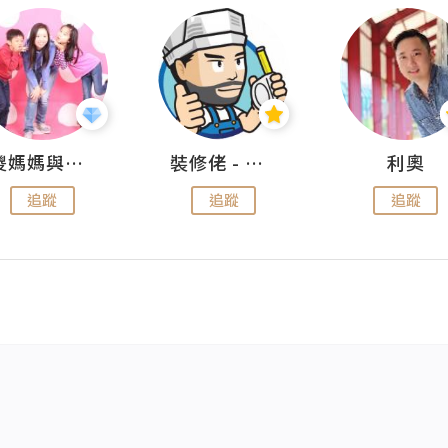
儍媽媽與兩隻小魔怪之家
裝修佬 - 香港一站式網上裝修平台
利奧
追蹤
追蹤
追蹤