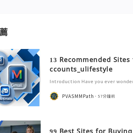
薦
13 Recommended Sites 
ccounts_ulifestyle
Introduction Have you ever wonder
ory sitting inside an email account
o? An old Gmail account is far more
PVASMMPath
57分鐘前
t’s a repository of p
99 Best Sites for Buyin