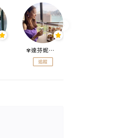
✾達芬妮•愛孩子•愛生活✾
wendysugar享受生活gogogo
追蹤
追蹤