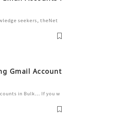
owledge seekers, theNet
stead of passively highlig
rks), you actively build a
ing Gmail Account
ccounts in Bulk… If you w
tact now- ╰┈➤24 Hours Re
559) 300-8145 ╰┈➤➤Tele
ed a