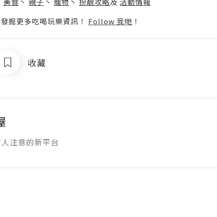
丶
美食
丶
親子
丶
寵物
丶
扮靚攻略
及
活動情報
p啦！發掘更多吃喝玩樂資訊！
Follow 我哋
！
收藏
屋
有人注意的新平台