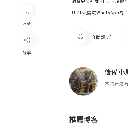
瀏覽更多社群
打卡
丶
旅遊
U Blog開咗WhatsAp
收藏
0個讚好
分享
後備小
不知有沒
推薦博客