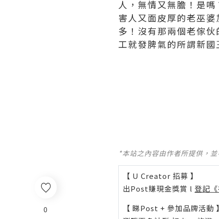
人，無情又無膽！是嗎
害人又面皮厚的老巫婆
多！沒有那兩個老傢伙
工就發脾氣的所謂新國
*本站之內容由作者所提供，
【 U Creator 招募 】
出Post賺現金獎賞 l
登記《
【 睇Post + 參加品牌活動 
0