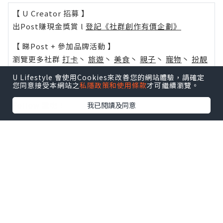
【 U Creator 招募 】
出Post賺現金獎賞 l
登記《社群創作有價企劃》
【 睇Post + 參加品牌活動 】
瀏覽更多社群
打卡
丶
旅遊
丶
美食
丶
親子
丶
寵物
丶
扮靚
攻略
及
活動情報
U Lifestyle 會使用Cookies來改善您的網站體驗，請確定
您同意接受本網站之
私隱政策和使用條款
才可繼續瀏覽。
U Blog開咗WhatsApp啦！發掘更多吃喝玩樂資訊！
Follow 我哋
！
我已閱讀及同意
0個讚好
收藏