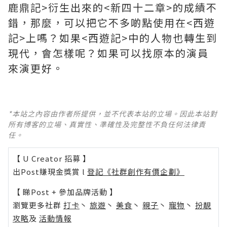
鹿鼎記>衍生出來的<新四十二章>的成績不
錯，那麼，可以把它不多啲點使用在<西遊
記>上嗎？如果<西遊記>中的人物也轉生到
現代，會怎樣呢？如果可以找原本的演員
來演更好。
*本站之內容由作者所提供，並不代表本站的立場。因此本站對
所有博客的立場、真實性、準確性及完整性不負任何法律責
任。
【 U Creator 招募 】
出Post賺現金獎賞 l
登記《社群創作有價企劃》
【 睇Post + 參加品牌活動 】
瀏覽更多社群
打卡
丶
旅遊
丶
美食
丶
親子
丶
寵物
丶
扮靚
攻略
及
活動情報