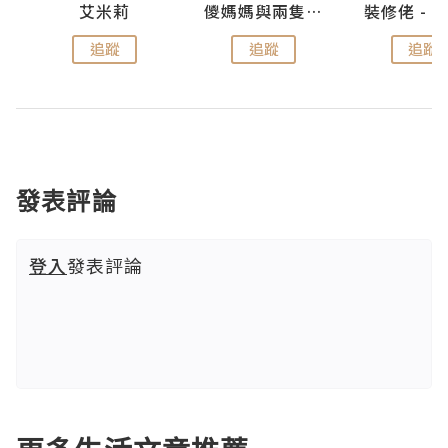
點滴
艾米莉
儍媽媽與兩隻小魔怪之家
追蹤
追蹤
追蹤
發表評論
登入
發表評論