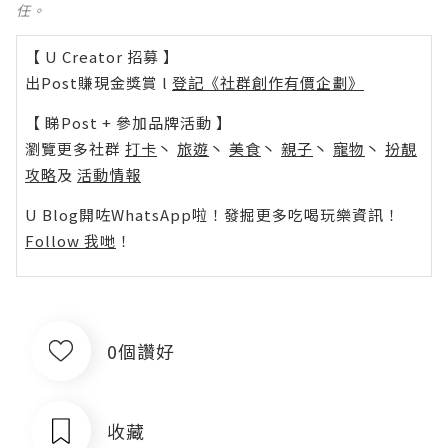
任。
【 U Creator 招募 】
出Post賺現金獎賞 l
登記《社群創作有價企劃》
【 睇Post + 參加品牌活動 】
瀏覽更多社群
打卡
丶
旅遊
丶
美食
丶
親子
丶
寵物
丶
扮靚
攻略
及
活動情報
U Blog開咗WhatsApp啦！發掘更多吃喝玩樂資訊！
Follow 我哋
！
0個讚好
收藏