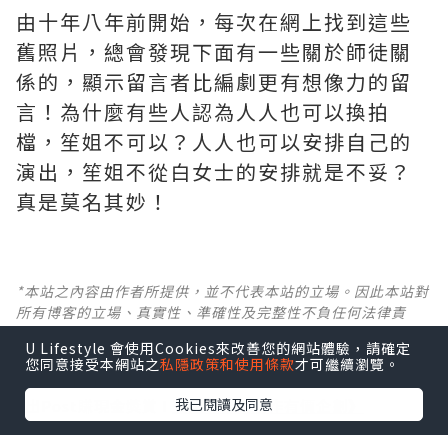
由十年八年前開始，每次在網上找到這些
舊照片，總會發現下面有一些關於師徒關
係的，顯示留言者比編劇更有想像力的留
言！為什麼有些人認為人人也可以換拍
檔，笙姐不可以？人人也可以安排自己的
演出，笙姐不從白女士的安排就是不妥？
真是莫名其妙！ ​​​
*本站之內容由作者所提供，並不代表本站的立場。因此本站對
所有博客的立場、真實性、準確性及完整性不負任何法律責
任。
U Lifestyle 會使用Cookies來改善您的網站體驗，請確定
您同意接受本網站之
私隱政策和使用條款
才可繼續瀏覽。
【 U Creator 招募 】
我已閱讀及同意
出Post賺現金獎賞 l
登記《社群創作有價企劃》
【 睇Post + 參加品牌活動 】