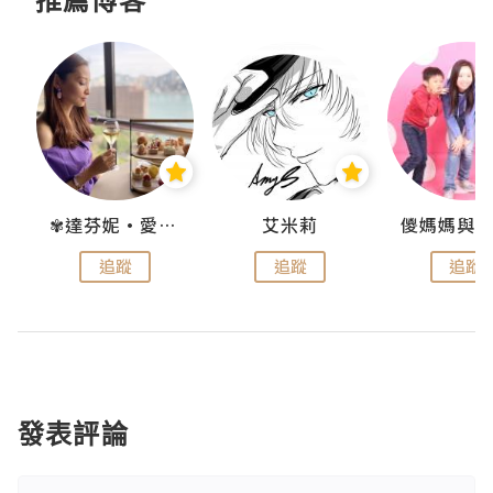
點滴
✾達芬妮•愛孩子•愛生活✾
艾米莉
追蹤
追蹤
追蹤
發表評論