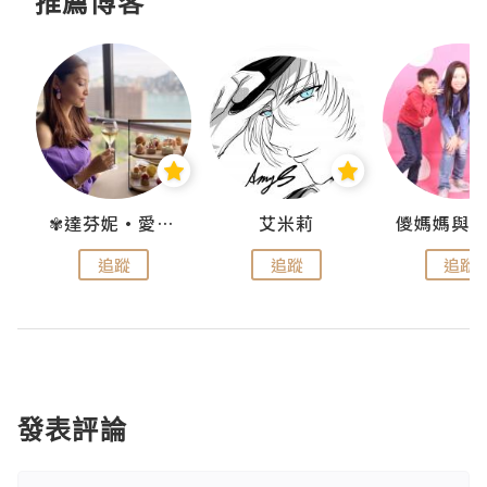
推薦博客
點滴
✾達芬妮•愛孩子•愛生活✾
艾米莉
追蹤
追蹤
追蹤
發表評論