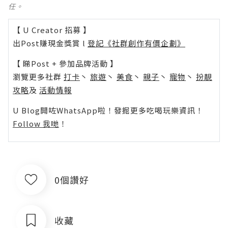
任。
【 U Creator 招募 】
出Post賺現金獎賞 l
登記《社群創作有價企劃》
【 睇Post + 參加品牌活動 】
瀏覽更多社群
打卡
丶
旅遊
丶
美食
丶
親子
丶
寵物
丶
扮靚
攻略
及
活動情報
U Blog開咗WhatsApp啦！發掘更多吃喝玩樂資訊！
Follow 我哋
！
0個讚好
收藏