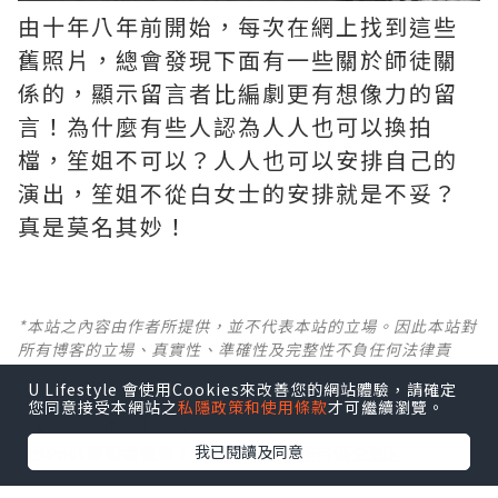
由十年八年前開始，每次在網上找到這些
舊照片，總會發現下面有一些關於師徒關
係的，顯示留言者比編劇更有想像力的留
言！為什麼有些人認為人人也可以換拍
檔，笙姐不可以？人人也可以安排自己的
演出，笙姐不從白女士的安排就是不妥？
真是莫名其妙！ ​​​
*本站之內容由作者所提供，並不代表本站的立場。因此本站對
所有博客的立場、真實性、準確性及完整性不負任何法律責
任。
U Lifestyle 會使用Cookies來改善您的網站體驗，請確定
您同意接受本網站之
私隱政策和使用條款
才可繼續瀏覽。
【 U Creator 招募 】
我已閱讀及同意
出Post賺現金獎賞 l
登記《社群創作有價企劃》
【 睇Post + 參加品牌活動 】