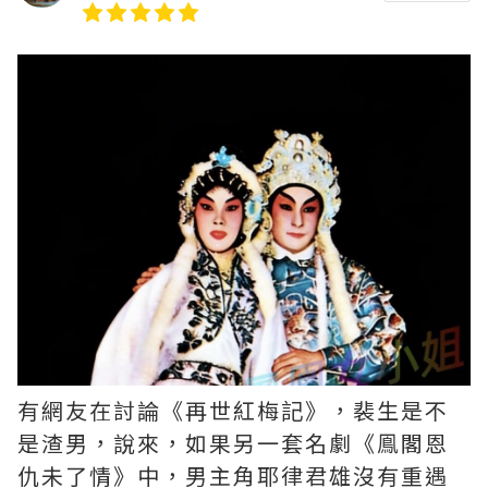
有網友在討論《再世紅梅記》，裴生是不
是渣男，說來，如果另一套名劇《鳯閣恩
仇未了情》中，男主角耶律君雄沒有重遇