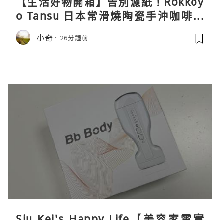
【生活好物開箱】告別濾紙！Rokkoy
o Tansu 日本常滑燒陶瓷手沖咖啡組
親身試用＆真實評價
小奇
26分鐘前
Siu Kei's Happy Life【美容家電實