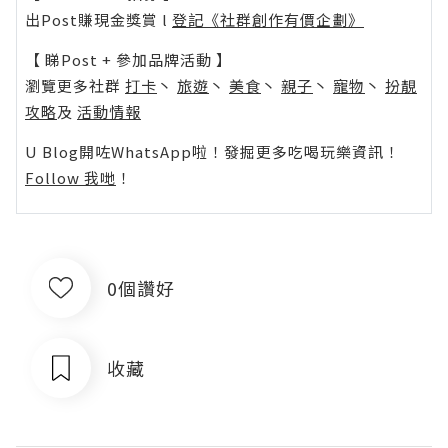
出Post賺現金獎賞 l
登記《社群創作有價企劃》
【 睇Post + 參加品牌活動 】
瀏覽更多社群
打卡
丶
旅遊
丶
美食
丶
親子
丶
寵物
丶
扮靚
攻略
及
活動情報
U Blog開咗WhatsApp啦！發掘更多吃喝玩樂資訊！
Follow 我哋
！
0個讚好
收藏