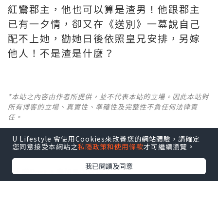
紅鸞郡主，他也可以算是渣男！他跟郡主
已有一夕情，卻又在《送別》一幕說自己
配不上她，勸她日後依照皇兄安排，另嫁
他人！不是渣是什麼？ ​​​
*本站之內容由作者所提供，並不代表本站的立場。因此本站對
所有博客的立場、真實性、準確性及完整性不負任何法律責
任。
U Lifestyle 會使用Cookies來改善您的網站體驗，請確定
【 U Creator 招募 】
您同意接受本網站之
私隱政策和使用條款
才可繼續瀏覽。
出Post賺現金獎賞 l
登記《社群創作有價企劃》
我已閱讀及同意
【 睇Post + 參加品牌活動 】
瀏覽更多社群
打卡
丶
旅遊
丶
美食
丶
親子
丶
寵物
丶
扮靚
攻略
及
活動情報
U Blog開咗WhatsApp啦！發掘更多吃喝玩樂資訊！