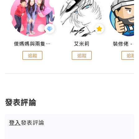
點滴
儍媽媽與兩隻小魔怪之家
艾米莉
追蹤
追蹤
追蹤
發表評論
登入
發表評論