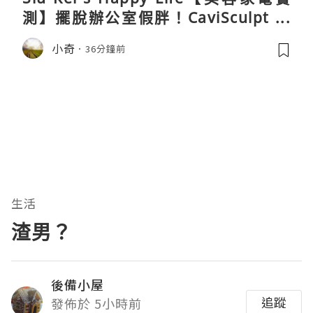
測】擺脫辦公室假胖！CaviSculpt 新
一代72W高能超聲波體雕儀親身試用＆
小奇
36分鐘前
真實評價
生活
渣男？
後備小屋
追蹤
發佈於 5小時前