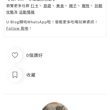
瀏覽更多社群
打卡
丶
旅遊
丶
美食
丶
親子
丶
寵物
丶
扮靚
攻略
及
活動情報
U Blog開咗WhatsApp啦！發掘更多吃喝玩樂資訊！
Follow 我哋
！
0個讚好
收藏