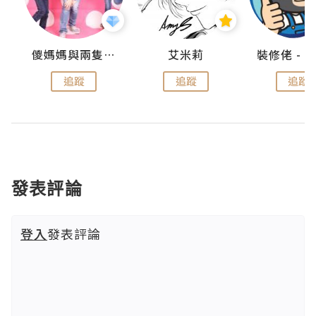
點滴
儍媽媽與兩隻小魔怪之家
艾米莉
追蹤
追蹤
追蹤
發表評論
登入
發表評論