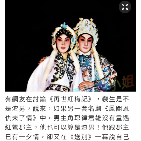
有網友在討論《再世紅梅記》，裴生是不
是渣男，說來，如果另一套名劇《鳯閣恩
仇未了情》中，男主角耶律君雄沒有重遇
紅鸞郡主，他也可以算是渣男！他跟郡主
已有一夕情，卻又在《送別》一幕說自己