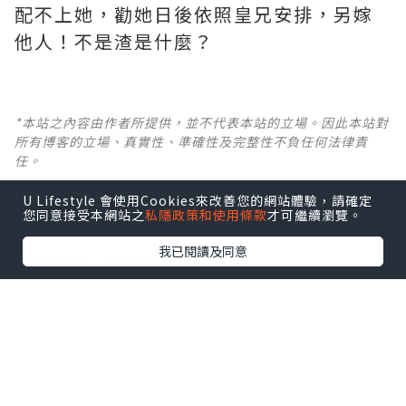
配不上她，勸她日後依照皇兄安排，另嫁
他人！不是渣是什麼？ ​​​
*本站之內容由作者所提供，並不代表本站的立場。因此本站對
所有博客的立場、真實性、準確性及完整性不負任何法律責
任。
U Lifestyle 會使用Cookies來改善您的網站體驗，請確定
【 U Creator 招募 】
您同意接受本網站之
私隱政策和使用條款
才可繼續瀏覽。
出Post賺現金獎賞 l
登記《社群創作有價企劃》
我已閱讀及同意
【 睇Post + 參加品牌活動 】
瀏覽更多社群
打卡
丶
旅遊
丶
美食
丶
親子
丶
寵物
丶
扮靚
攻略
及
活動情報
U Blog開咗WhatsApp啦！發掘更多吃喝玩樂資訊！
Follow 我哋
！