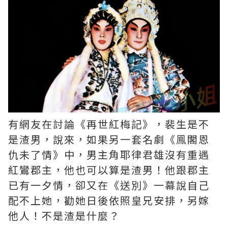
有網友在討論《再世紅梅記》，裴生是不
是渣男，說來，如果另一套名劇《鳯閣恩
仇未了情》中，男主角耶律君雄沒有重遇
紅鸞郡主，他也可以算是渣男！他跟郡主
已有一夕情，卻又在《送別》一幕說自己
配不上她，勸她日後依照皇兄安排，另嫁
他人！不是渣是什麼？ ​​​