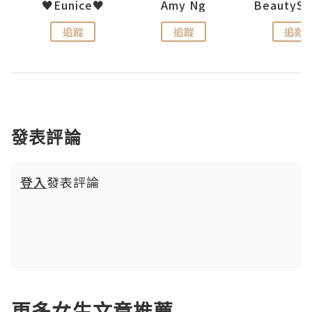
h 夏沫
♥Eunice♥
Amy Ng
追蹤
追蹤
追蹤
發表評論
登入
發表評論
更多女生文章推薦