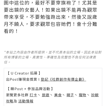
圖中這位的，最好不要穿旗袍了！尤其是
要出鏡的女藝人！如果出鏡不能再為觀眾
帶來享受，不要勉強跑出來，然後又說歲
月不饒人，要求觀眾包容她們！會十分難
看的！
*本站之內容由作者所提供，並不代表本站的立場。因此本站對
所有博客的立場、真實性、準確性及完整性不負任何法律責
任。
【 U Creator 招募 】
出Post賺現金獎賞 l
登記《社群創作有價企劃》
【 睇Post + 參加品牌活動 】
瀏覽更多社群
打卡
丶
旅遊
丶
美食
丶
親子
丶
寵物
丶
扮靚
攻略
及
活動情報