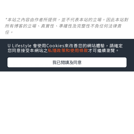
*本站之內容由作者所提供，並不代表本站的立場。因此本站對
所有博客的立場、真實性、準確性及完整性不負任何法律責
任。
U Lifestyle 會使用Cookies來改善您的網站體驗，請確定
【 U Creator 招募 】
您同意接受本網站之
私隱政策和使用條款
才可繼續瀏覽。
出Post賺現金獎賞 l
登記《社群創作有價企劃》
我已閱讀及同意
【 睇Post + 參加品牌活動 】
瀏覽更多社群
打卡
丶
旅遊
丶
美食
丶
親子
丶
寵物
丶
扮靚
攻略
及
活動情報
U Blog開咗WhatsApp啦！發掘更多吃喝玩樂資訊！
Follow 我哋
！
0個讚好