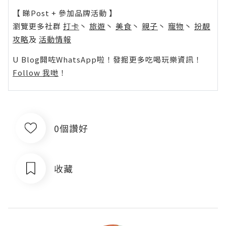
【 睇Post + 參加品牌活動 】
瀏覽更多社群
打卡
丶
旅遊
丶
美食
丶
親子
丶
寵物
丶
扮靚
攻略
及
活動情報
U Blog開咗WhatsApp啦！發掘更多吃喝玩樂資訊！
Follow 我哋
！
0個讚好
收藏