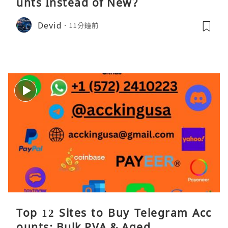
unts Instead of New?
Devid
11分鐘前
Top 12 Sites to Buy Telegram Acc
ounts: Bulk PVA & Aged ...