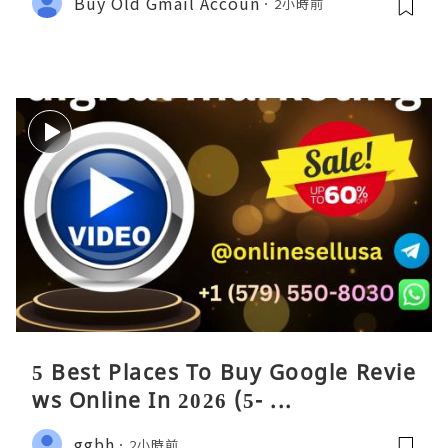
Buy Old Gmail Accoun
2小時前
5 Best Places To Buy Google Revie
ws Online In 2026 (5- ...
ggbh
2小時前