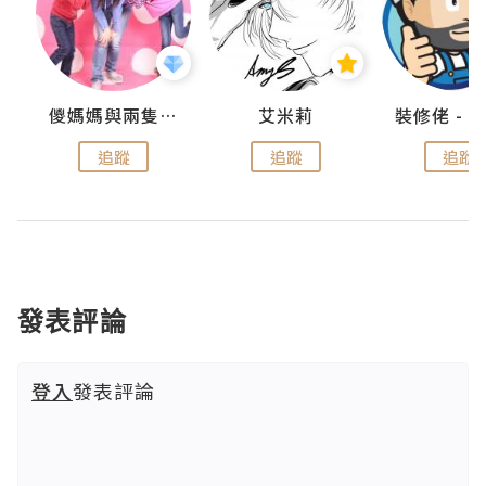
點滴
儍媽媽與兩隻小魔怪之家
艾米莉
追蹤
追蹤
追蹤
發表評論
登入
發表評論