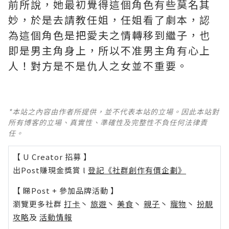
前所說，她最初覺得這個角色有些莫名其
妙，於是去請教任姐，任姐看了劇本，認
為這個角色是把愛夫之情轉移到繼子，也
即是男主角身上，所以不准男主角有心上
人！對方是不是仇人之女並不重要。
*本站之內容由作者所提供，並不代表本站的立場。因此本站對
所有博客的立場、真實性、準確性及完整性不負任何法律責
任。
【 U Creator 招募 】
出Post賺現金獎賞 l
登記《社群創作有價企劃》
【 睇Post + 參加品牌活動 】
瀏覽更多社群
打卡
丶
旅遊
丶
美食
丶
親子
丶
寵物
丶
扮靚
攻略
及
活動情報