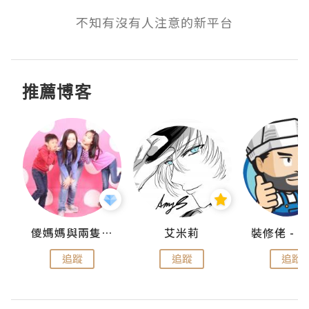
不知有沒有人注意的新平台
推薦博客
點滴
儍媽媽與兩隻小魔怪之家
艾米莉
追蹤
追蹤
追蹤