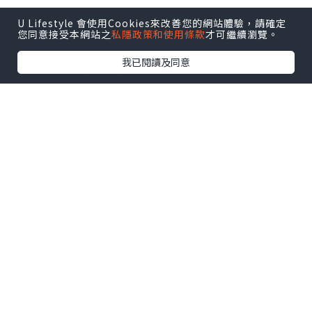
U Lifestyle 會使用Cookies來改善您的網站體驗，請確定
【 U Creator 招募 】
您同意接受本網站之
私隱政策和使用條款
才可繼續瀏覽。
出Post賺現金獎賞 l
登記《社群創作有價企劃》
我已閱讀及同意
【 睇Post + 參加品牌活動 】
瀏覽更多社群
打卡
丶
旅遊
丶
美食
丶
親子
丶
寵物
丶
扮靚
攻略
及
活動情報
U Blog開咗WhatsApp啦！發掘更多吃喝玩樂資訊！
Follow 我哋
！
0個讚好
收藏