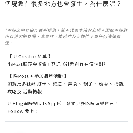
個現象在很多地方也會發生，為什麼呢？
*本站之內容由作者所提供，並不代表本站的立場。因此本站對
所有博客的立場、真實性、準確性及完整性不負任何法律責
任。
【 U Creator 招募 】
出Post賺現金獎賞 l
登記《社群創作有價企劃》
【 睇Post + 參加品牌活動 】
瀏覽更多社群
打卡
丶
旅遊
丶
美食
丶
親子
丶
寵物
丶
扮靚
攻略
及
活動情報
U Blog開咗WhatsApp啦！發掘更多吃喝玩樂資訊！
Follow 我哋
！