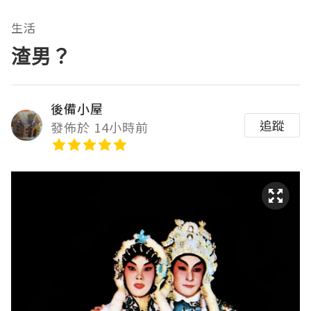
生活
渣男？
後備小屋
追蹤
發佈於 14小時前