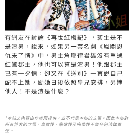
有網友在討論《再世紅梅記》，裴生是不
是渣男，說來，如果另一套名劇《鳯閣恩
仇未了情》中，男主角耶律君雄沒有重遇
紅鸞郡主，他也可以算是渣男！他跟郡主
已有一夕情，卻又在《送別》一幕說自己
配不上她，勸她日後依照皇兄安排，另嫁
他人！不是渣是什麼？ ​​​
*本站之內容由作者所提供，並不代表本站的立場。因此本站對
所有博客的立場、真實性、準確性及完整性不負任何法律責
任。