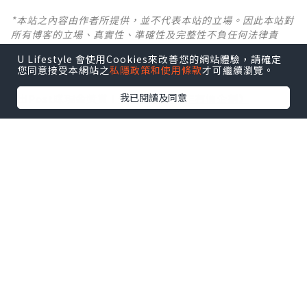
*本站之內容由作者所提供，並不代表本站的立場。因此本站對
所有博客的立場、真實性、準確性及完整性不負任何法律責
任。
U Lifestyle 會使用Cookies來改善您的網站體驗，請確定
您同意接受本網站之
私隱政策和使用條款
才可繼續瀏覽。
【 U Creator 招募 】
我已閱讀及同意
出Post賺現金獎賞 l
登記《社群創作有價企劃》
【 睇Post + 參加品牌活動 】
瀏覽更多社群
打卡
丶
旅遊
丶
美食
丶
親子
丶
寵物
丶
扮靚
攻略
及
活動情報
U Blog開咗WhatsApp啦！發掘更多吃喝玩樂資訊！
Follow 我哋
！
0個讚好