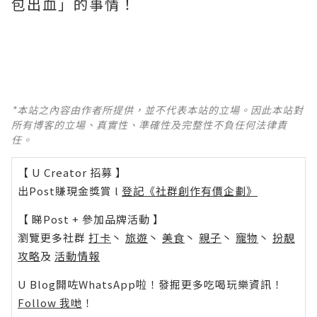
包出血」的事情！
*本站之內容由作者所提供，並不代表本站的立場。因此本站對
所有博客的立場、真實性、準確性及完整性不負任何法律責
任。
【 U Creator 招募 】
出Post賺現金獎賞 l
登記《社群創作有價企劃》
【 睇Post + 參加品牌活動 】
瀏覽更多社群
打卡
丶
旅遊
丶
美食
丶
親子
丶
寵物
丶
扮靚
攻略
及
活動情報
U Blog開咗WhatsApp啦！發掘更多吃喝玩樂資訊！
Follow 我哋
！