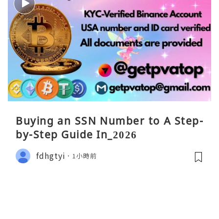
Buying an SSN Number to A Step-
by-Step Guide In_2026
fdhgtyi
1小時前