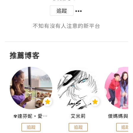
追蹤
不知有沒有人注意的新平台
推薦博客
點滴
✾達芬妮•愛孩子•愛生活✾
艾米莉
追蹤
追蹤
追蹤