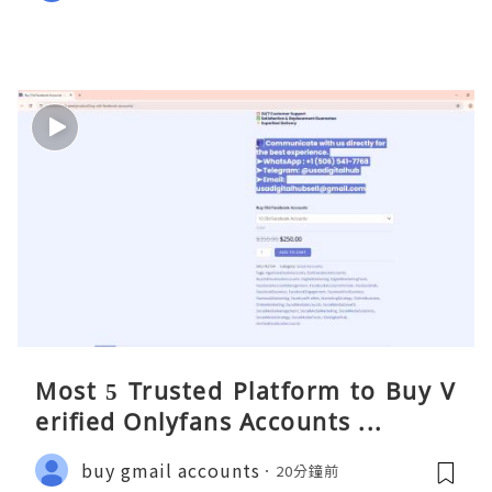
Most 5 Trusted Platform to Buy V
erified Onlyfans Accounts ...
buy gmail accounts
20分鐘前