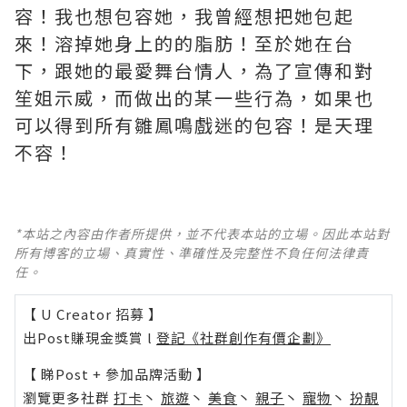
容！我也想包容她，我曾經想把她包起
來！溶掉她身上的的脂肪！至於她在台
下，跟她的最愛舞台情人，為了宣傳和對
笙姐示威，而做出的某一些行為，如果也
可以得到所有雛鳳鳴戲迷的包容！是天理
不容！
*本站之內容由作者所提供，並不代表本站的立場。因此本站對
所有博客的立場、真實性、準確性及完整性不負任何法律責
任。
【 U Creator 招募 】
出Post賺現金獎賞 l
登記《社群創作有價企劃》
【 睇Post + 參加品牌活動 】
瀏覽更多社群
打卡
丶
旅遊
丶
美食
丶
親子
丶
寵物
丶
扮靚