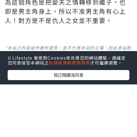
為這個角色是把愛夫之情轉移到繼子，也
即是男主角身上，所以不准男主角有心上
人！對方是不是仇人之女並不重要。
*本站之內容由作者所提供，並不代表本站的立場。因此本站對
所有博客的立場、真實性、準確性及完整性不負任何法律責
U Lifestyle 會使用Cookies來改善您的網站體驗，請確定
任。
您同意接受本網站之
私隱政策和使用條款
才可繼續瀏覽。
【 U Creator 招募 】
我已閱讀及同意
出Post賺現金獎賞 l
登記《社群創作有價企劃》
【 睇Post + 參加品牌活動 】
瀏覽更多社群
打卡
丶
旅遊
丶
美食
丶
親子
丶
寵物
丶
扮靚
攻略
及
活動情報
U Blog開咗WhatsApp啦！發掘更多吃喝玩樂資訊！
Follow 我哋
！