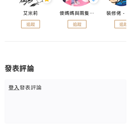
點滴
艾米莉
儍媽媽與兩隻小魔怪之家
追蹤
追蹤
追蹤
發表評論
登入
發表評論