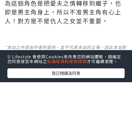
為這個角色是把愛夫之情轉移到繼子，也
即是男主角身上，所以不准男主角有心上
人！對方是不是仇人之女並不重要。
*本站之內容由作者所提供，並不代表本站的立場。因此本站對
所有博客的立場、真實性、準確性及完整性不負任何法律責
U Lifestyle 會使用Cookies來改善您的網站體驗，請確定
任。
您同意接受本網站之
私隱政策和使用條款
才可繼續瀏覽。
【 U Creator 招募 】
我已閱讀及同意
出Post賺現金獎賞 l
登記《社群創作有價企劃》
【 睇Post + 參加品牌活動 】
瀏覽更多社群
打卡
丶
旅遊
丶
美食
丶
親子
丶
寵物
丶
扮靚
攻略
及
活動情報
U Blog開咗WhatsApp啦！發掘更多吃喝玩樂資訊！
Follow 我哋
！