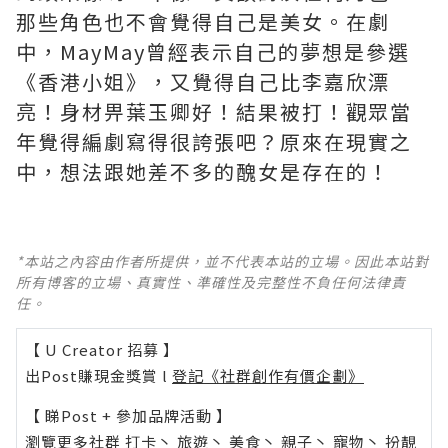
那些角色也不會覺得自己是美女。在劇
中，MayMay曾經表示自己的夢想是參選
《香港小姐》，又覺得自己比李嘉欣漂
亮！身材畀葉玉卿好！結果被打！觀眾當
年覺得編劇寫得很誇張吧？原來在現實之
中，想法跟她差不多的醜女是存在的！
*本站之內容由作者所提供，並不代表本站的立場。因此本站對
所有博客的立場、真實性、準確性及完整性不負任何法律責
任。
【 U Creator 招募 】
出Post賺現金獎賞 l
登記《社群創作有價企劃》
【 睇Post + 參加品牌活動 】
瀏覽更多社群
打卡
丶
旅遊
丶
美食
丶
親子
丶
寵物
丶
扮靚