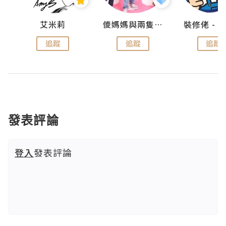
點滴
艾米莉
儍媽媽與兩隻小魔怪之家
追蹤
追蹤
追蹤
發表評論
登入
發表評論