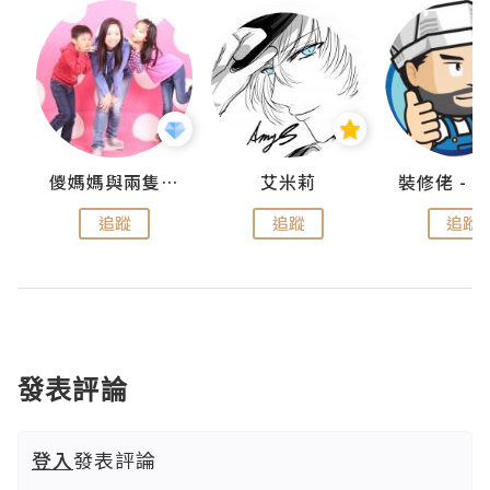
點滴
儍媽媽與兩隻小魔怪之家
艾米莉
追蹤
追蹤
追蹤
發表評論
登入
發表評論