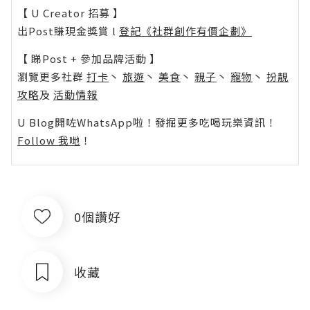
【 U Creator 招募 】
出Post賺現金獎賞 l
登記《社群創作有價企劃》
【 睇Post + 參加品牌活動 】
瀏覽更多社群
打卡
丶
旅遊
丶
美食
丶
親子
丶
寵物
丶
扮靚
攻略
及
活動情報
U Blog開咗WhatsApp啦！發掘更多吃喝玩樂資訊！
Follow 我哋
！
0個讚好
收藏