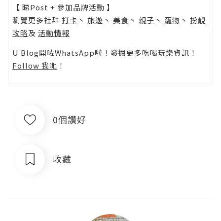
【 睇Post + 參加品牌活動 】
瀏覽更多社群
打卡
丶
旅遊
丶
美食
丶
親子
丶
寵物
丶
扮靚
攻略
及
活動情報
U Blog開咗WhatsApp啦！發掘更多吃喝玩樂資訊！
Follow 我哋
！
0個讚好
收藏