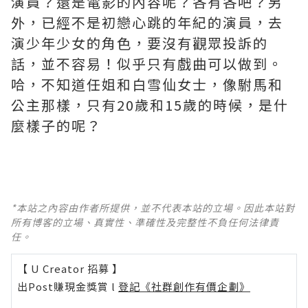
演員？還是電影的內容呢？各有各吧？另
外，已經不是初戀心跳的年紀的演員，去
演少年少女的角色，要沒有觀眾投訴的
話，並不容易！似乎只有戲曲可以做到。
哈，不知道任姐和白雪仙女士，像駙馬和
公主那樣，只有20歲和15歲的時候，是什
麼樣子的呢？
*本站之內容由作者所提供，並不代表本站的立場。因此本站對
所有博客的立場、真實性、準確性及完整性不負任何法律責
任。
【 U Creator 招募 】
出Post賺現金獎賞 l
登記《社群創作有價企劃》