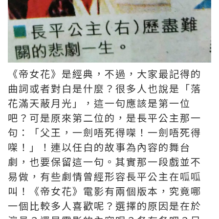
《帝女花》是經典，不過，大家最記得的
曲詞或者對白是什麼？很多人也說是「落
花滿天蔽月光」，這一句應該是第一位
吧？可是原來第二位的，是長平公主那一
句：「父王，一劍唔死得㗎！一劍唔死得
㗎！」！連以任白的故事為內容的舞台
劇，也要保留這一句。其實那一段戲並不
易做，有些劇情曾經形容長平公主在呱呱
叫！《帝女花》電影有兩個版本，究竟哪
一個比較多人喜歡呢？選擇的原因是在於