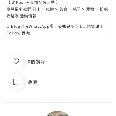
【 睇Post + 參加品牌活動 】
瀏覽更多社群
打卡
丶
旅遊
丶
美食
丶
親子
丶
寵物
丶
扮靚
攻略
及
活動情報
U Blog開咗WhatsApp啦！發掘更多吃喝玩樂資訊！
Follow 我哋
！
0個讚好
收藏