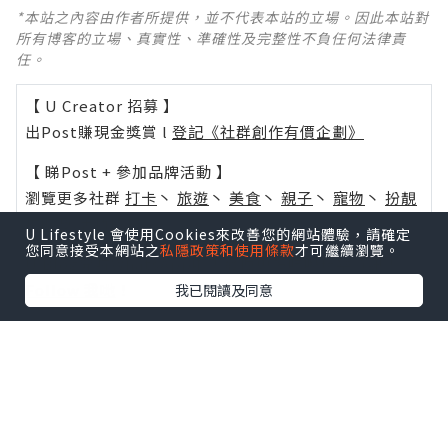
*本站之內容由作者所提供，並不代表本站的立場。因此本站對
所有博客的立場、真實性、準確性及完整性不負任何法律責
任。
【 U Creator 招募 】
出Post賺現金獎賞 l
登記《社群創作有價企劃》
【 睇Post + 參加品牌活動 】
瀏覽更多社群
打卡
丶
旅遊
丶
美食
丶
親子
丶
寵物
丶
扮靚
攻略
及
活動情報
U Lifestyle 會使用Cookies來改善您的網站體驗，請確定
您同意接受本網站之
私隱政策和使用條款
才可繼續瀏覽。
U Blog開咗WhatsApp啦！發掘更多吃喝玩樂資訊！
Follow 我哋
！
我已閱讀及同意
0個讚好