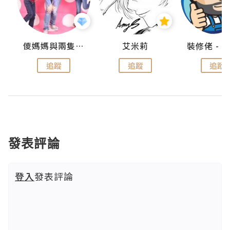
點滴
儍媽媽與兩隻小魔怪之家
艾米莉
追蹤
追蹤
追蹤
發表評論
登入
發表評論