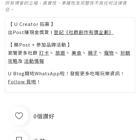
所有博客的立場、真實性、準確性及完整性不負任何法律責
任。
【 U Creator 招募 】
出Post賺現金獎賞 l
登記《社群創作有價企劃》
【 睇Post + 參加品牌活動 】
瀏覽更多社群
打卡
丶
旅遊
丶
美食
丶
親子
丶
寵物
丶
扮靚
攻略
及
活動情報
U Blog開咗WhatsApp啦！發掘更多吃喝玩樂資訊！
Follow 我哋
！
0個讚好