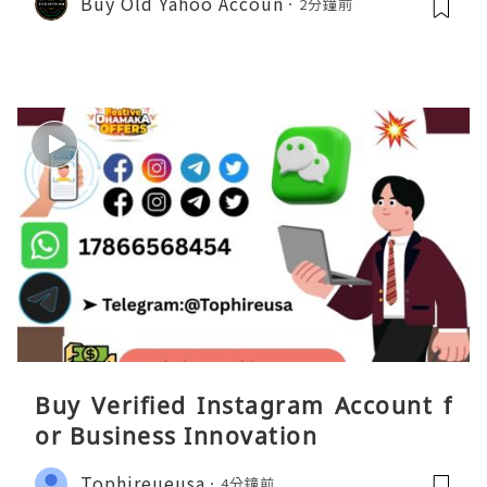
Buy Old Yahoo Accoun
2分鐘前
Buy Verified Instagram Account f
or Business Innovation
Tophireueusa
4分鐘前