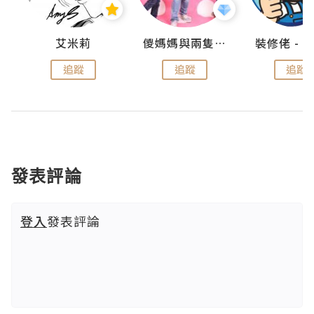
點滴
艾米莉
儍媽媽與兩隻小魔怪之家
追蹤
追蹤
追蹤
發表評論
登入
發表評論