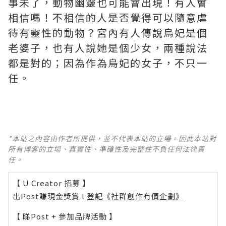
事未了，動物幽靈也可能會出現！有人會
相信嗎！不相信的人是否覺得可以隨意虐
待有靈性的動物？宮內有人傳說烏妃是個
老婆子，也有人說她是個少女，兩種說法
都是對的；因為作為烏妃的女子，不只一
任。
*本站之內容由作者所提供，並不代表本站的立場。因此本站對
所有博客的立場、真實性、準確性及完整性不負任何法律責
任。
【 U Creator 招募 】
出Post賺現金獎賞 l
登記《社群創作有價企劃》
【 睇Post + 參加品牌活動 】