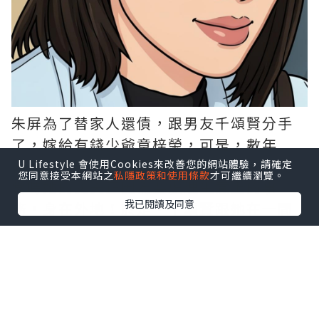
朱屏為了替家人還債，跟男友千頌賢分手
了，嫁給有錢少爺章梓榮，可是，數年
後，她在懷孕期間重遇了她的舊情人！而
U Lifestyle 會使用Cookies來改善您的網站體驗，請確定
您同意接受本網站之
私隱政策和使用條款
才可繼續瀏覽。
當時她的丈夫正因為要處理生意上的事
我已閱讀及同意
務，身在外地！於是，千頌賢跟她在一間
酒店中私會！雖然她當時懷孕了，但男方
對她還是情不自禁！她也含笑答應！沒有
拒絕！於是，兩人行了魚水之事！結果，
動了胎氣！她腹痛不止！男方慌了！替她
通知了酒店職員就逃！