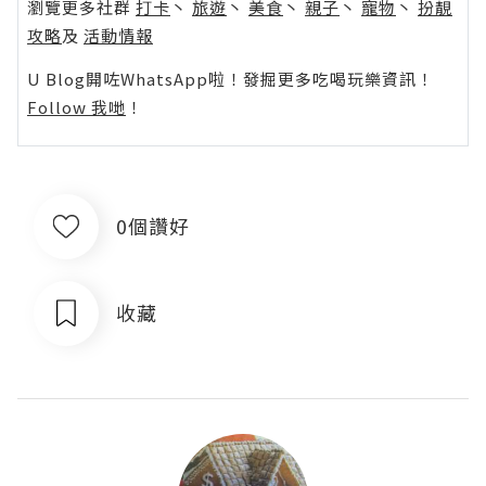
瀏覽更多社群
打卡
丶
旅遊
丶
美食
丶
親子
丶
寵物
丶
扮靚
攻略
及
活動情報
U Blog開咗WhatsApp啦！發掘更多吃喝玩樂資訊！
Follow 我哋
！
0個讚好
收藏